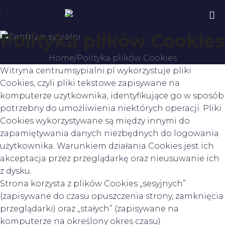
Skip to navigation
Skip to main content
Polityka plików Cookies
Home
Polityka plików Cookies
Witryna centrumsypialni.pl wykorzystuje pliki
Cookies, czyli pliki tekstowe zapisywane na
komputerze użytkownika, identyfikujące go w sposób
potrzebny do umożliwienia niektórych operacji. Pliki
Cookies wykorzystywane są między innymi do
zapamiętywania danych niezbędnych do logowania
użytkownika. Warunkiem działania Cookies jest ich
akceptacja przez przeglądarkę oraz nieusuwanie ich
z dysku.
Strona korzysta z plików Cookies „sesyjnych”
(zapisywane do czasu opuszczenia strony, zamknięcia
przeglądarki) oraz „stałych” (zapisywane na
komputerze na określony okres czasu).