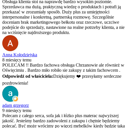
Obsługa klienta stoi na naprawdę bardzo wysokim poziomie.
Sprzedawca ma dużą, praktyczną wiedzę o produktach i potrafi ją
przekazać w zrozumiały sposób. Duży plus za umiejętności
interpersonalne i konkretną, partnerską rozmowę. Szczególnie
doceniam brak marketingowego bełkotu oraz rzeczowe, uczciwe
podejście do sprzedaży, nastawione na realne potrzeby klienta, a nie
na wciśnięcie najdroższego produktu.
Anna Kołodziejska
8 miesięcy temu
POLECAM !! Bardzo fachowa obsługa Chrzanowie ale również w
Oświęcimiu . Bardzo miło robiło sie zakupy z takim fachowcem .
Odpowiedź od właściciela:
Dziękujemy ❤️ przesyłamy serdeczne
pozdrowienia!
adam grzegorz
9 miesięcy temu
Polecam z całego serca, sofa jak i łóżko plus materac najwyższej
jakość. Jesteśmy bardzo zadowoleni z zakupu i chętnie będziemy
polecać. Być może wrócimy po więcej mebelków kiedy będzie taka