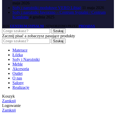
maja 2026
Sofy i narożniki modułowe VERO Libiąż
11 maja 2026
Sofy i narożniki Jaworzno – Centrum Sypialni / Centrum
Komfortu
4 grudnia 2025
2026
CENTRUM SYPIALNI
| STWORZONO PRZEZ
PROADAX
Szukaj
Zacznij pisać a zobaczysz pasujące produkty
Szukaj
Materace
Łóżka
Sofy i Narożniki
Meble
Akcesoria
Outlet
O nas
Salony
Realizacje
Koszyk
Zamknij
Logowanie
Zamknij