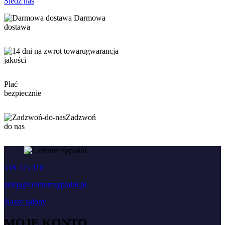
Śledź nas
Darmowa
dostawa
gwarancja
jakości
Płać
bezpiecznie
Zadzwoń
do nas
518 225 110
sklep@centrumsypialni.pl
Nasze salony
MOJE KONTO