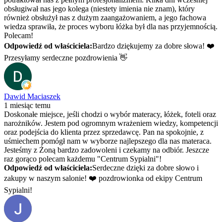
obsługiwał nas jego kolega (niestety imienia nie znam), który
również obsłużył nas z dużym zaangażowaniem, a jego fachowa
wiedza sprawiła, że proces wyboru łóżka był dla nas przyjemnością.
Polecam!
Odpowiedź od właściciela:
Bardzo dziękujemy za dobre słowa! ❤️
Przesyłamy serdeczne pozdrowienia 👋
Dawid Maciaszek
1 miesiąc temu
Doskonałe miejsce, jeśli chodzi o wybór materacy, łóżek, foteli oraz
narożników. Jestem pod ogromnym wrażeniem wiedzy, kompetencji
oraz podejścia do klienta przez sprzedawcę. Pan na spokojnie, z
uśmiechem pomógł nam w wyborze najlepszego dla nas materaca.
Jesteśmy z Żoną bardzo zadowoleni i czekamy na odbiór. Jeszcze
raz gorąco polecam każdemu "Centrum Sypialni"!
Odpowiedź od właściciela:
Serdeczne dzięki za dobre słowo i
zakupy w naszym salonie! ❤️ pozdrowionka od ekipy Centrum
Sypialni!