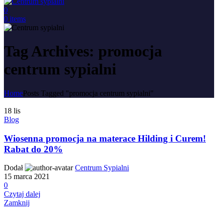
0
0
items
Tag Archives: promocja
centrum sypialni
Home
Posts Tagged "promocja centrum sypialni"
18
lis
Blog
Wiosenna promocja na materace Hilding i Curem!
Rabat do 20%
Dodał
Centrum Sypialni
15 marca 2021
0
Czytaj dalej
Zamknij