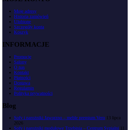
Moje adresy
Historia zamówień
Ulubione
Szczegóły konta
Koszyk
INFORMACJE
Promocje
Salony
O nas
Kontakt
Płatności
Dostawa
Regulamin
Polityka prywatności
Blog
Sofy i narożniki Jaworzno – meble premium Vero
13 lipca
2026
Sofy i narożniki modułowe Trzebinia – Centrum Sypialni
11