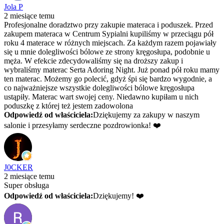
Jola P
2 miesiące temu
Profesjonalne doradztwo przy zakupie materaca i poduszek. Przed
zakupem materaca w Centrum Sypialni kupiliśmy w przeciągu pół
roku 4 materace w różnych miejscach. Za każdym razem pojawiały
się u mnie dolegliwości bólowe ze strony kręgosłupa, podobnie u
męża. W efekcie zdecydowaliśmy się na droższy zakup i
wybraliśmy materac Serta Adoring Night. Już ponad pół roku mamy
ten materac. Możemy go polecić, gdyż śpi się bardzo wygodnie, a
co najważniejsze wszystkie dolegliwości bólowe kręgosłupa
ustąpiły. Materac wart swojej ceny. Niedawno kupiłam u nich
poduszkę z której też jestem zadowolona
Odpowiedź od właściciela:
Dziękujemy za zakupy w naszym
salonie i przesyłamy serdeczne pozdrowionka! ❤️
J0CKER
2 miesiące temu
Super obsługa
Odpowiedź od właściciela:
Dziękujemy! ❤️