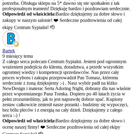
potrzeba. Obsługa sklepu na 5* dawno się nie spotkałem z tak
profesjonalnym teamem! Dziękuję bardzo i pozdrawiam serdecznie.
Odpowiedź od właściciela:
Bardzo dziękujemy za dobre słowo i
zakupy w naszym salonie! ❤️ Serdeczne pozdrowienia od całej
ekipy Centrum Sypialni! 🫡
Bartek
9 miesięcy temu
Z całego serca polecam Centrum Sypialni. Jestem pod ogromnym
wrażeniem podejścia do klienta, doradztwa, a przede wszystkim
ogromnej wiedzy i kompetencji sprzedawców. Nas przez cały
proces wyboru i zakupu przeprowadził Pan Tomasz, któremu
serdecznie z żoną dziękujemy :-) . Nasz wybór padł na łóżko
NewDesign i materac Serta Adoring Night, dobrany dla nas właśnie
przez wspomnianego Pana Tomka. Dopiero po 40 latach życia w
pełni zrozumieliśmy, jak to jest naprawdę dobrze spać. Kupiony
zestaw całkowicie zmienił nasze poranki - budzimy się wypoczęci,
bez bólu pleców i z energią na cały dzień. Dziękujemy z całego
serca :-) !
Odpowiedź od właściciela:
Bardzo dziękujemy za dobre słowo i
ocenę naszej firmy! ❤️ Serdeczne pozdrowienia od całej ekipy