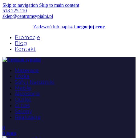
Skip to navigation
Skip to main content
518 225 110
sklep@centrumsypialni.pl
Zadzwoń lub napisz i
negocjuj cenę
Promocje
Blog
Kontakt
Materace
Łóżka
Sofy i Narożniki
Meble
Akcesoria
Outlet
O nas
Salony
Realizacje
0
0
items