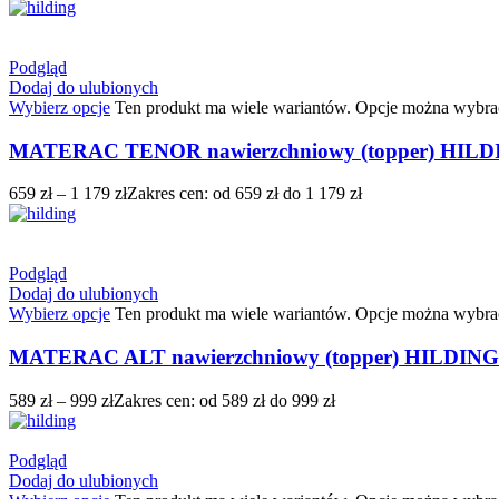
Podgląd
Dodaj do ulubionych
Wybierz opcje
Ten produkt ma wiele wariantów. Opcje można wybrać
MATERAC TENOR nawierzchniowy (topper) HIL
659
zł
–
1 179
zł
Zakres cen: od 659 zł do 1 179 zł
Podgląd
Dodaj do ulubionych
Wybierz opcje
Ten produkt ma wiele wariantów. Opcje można wybrać
MATERAC ALT nawierzchniowy (topper) HILDING
589
zł
–
999
zł
Zakres cen: od 589 zł do 999 zł
Podgląd
Dodaj do ulubionych