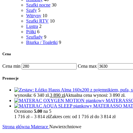
Szafki nocne
30
Szafy
5
Witryny
10
Szafki RTV
10
Lustra
2
Półki
6
Szuflady
9
Biurka / Toaletki
9
Cena
Cena min
Cena max
Promocje
wynosiła: 6 340 zł.
3 890
zł
Aktualna cena wynosi: 3 890 zł.
MAT
Oceniono
5.00
na 5
1 716
zł
–
3 814
zł
Zakres cen: od 1 716 zł do 3 814 zł
Strona główna
Materace
Nawierzchniowe