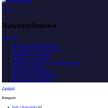
0
0
items
Nawierzchniowe
Kategorie
Termoelastyczne
49 produktów
Wysokoelastyczne
14 produktów
Hybrydowe
30 produktów
Lateksowe
14 produktów
O statusie wyrobu medycznego
28 produktów
Piankowe
44 produkty
Sprężynowe
56 produktów
Nawierzchniowe
9 produktów
Młodzieżowe
7 produktów
Zamknij
Kategorie
Sofy i Narożniki
60