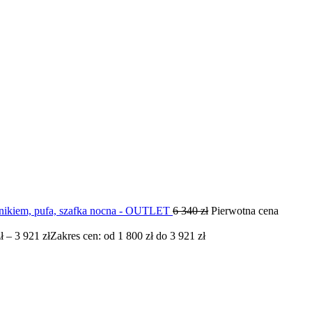
nikiem, pufa, szafka nocna - OUTLET
6 340
zł
Pierwotna cena
ł
–
3 921
zł
Zakres cen: od 1 800 zł do 3 921 zł