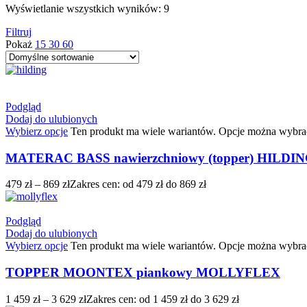
Wyświetlanie wszystkich wyników: 9
Filtruj
Pokaż
15
30
60
Podgląd
Dodaj do ulubionych
Wybierz opcje
Ten produkt ma wiele wariantów. Opcje można wybrać
MATERAC BASS nawierzchniowy (topper) HILDI
479
zł
–
869
zł
Zakres cen: od 479 zł do 869 zł
Podgląd
Dodaj do ulubionych
Wybierz opcje
Ten produkt ma wiele wariantów. Opcje można wybrać
TOPPER MOONTEX piankowy MOLLYFLEX
1 459
zł
–
3 629
zł
Zakres cen: od 1 459 zł do 3 629 zł