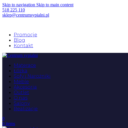
Skip to navigation
Skip to main content
518 225 110
sklep@centrumsypialni.pl
Promocje
Blog
Kontakt
Materace
Łóżka
Sofy i Narożniki
Meble
Akcesoria
Outlet
O nas
Salony
Realizacje
0
0
items