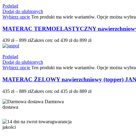
Podgląd
Dodaj do ulubionych
Wybierz opcje
Ten produkt ma wiele wariantów. Opcje można wybrać
MATERAC TERMOELASTYCZNY nawierzchniowy 
439
zł
–
899
zł
Zakres cen: od 439 zł do 899 zł
Podgląd
Dodaj do ulubionych
Wybierz opcje
Ten produkt ma wiele wariantów. Opcje można wybrać
MATERAC ŻELOWY nawierzchniowy (topper) JA
435
zł
–
889
zł
Zakres cen: od 435 zł do 889 zł
Darmowa
dostawa
gwarancja
jakości