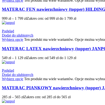
Wybierz opcje
Ten produkt ma wiele wariantów. Opcje można wybrać
MATERAC FEN nawierzchniowy (topper) HILDIN
999
zł
–
1 799
zł
Zakres cen: od 999 zł do 1 799 zł
Podgląd
Dodaj do ulubionych
Wybierz opcje
Ten produkt ma wiele wariantów. Opcje można wybrać
MATERAC LATEX nawierzchniowy (topper) JAN
549
zł
–
1 129
zł
Zakres cen: od 549 zł do 1 129 zł
Podgląd
Dodaj do ulubionych
Wybierz opcje
Ten produkt ma wiele wariantów. Opcje można wybrać
MATERAC PIANKOWY nawierzchniowy (topper)
285
zł
–
565
zł
Zakres cen: od 285 zł do 565 zł