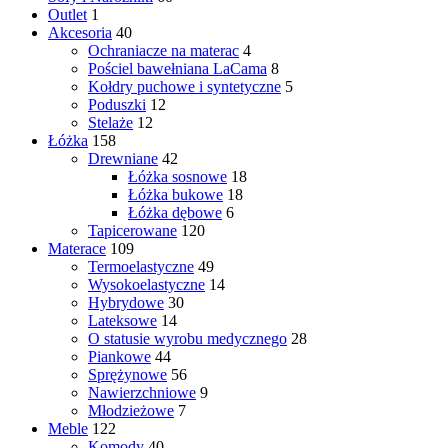
Outlet
1
Akcesoria
40
Ochraniacze na materac
4
Pościel bawełniana LaCama
8
Kołdry puchowe i syntetyczne
5
Poduszki
12
Stelaże
12
Łóżka
158
Drewniane
42
Łóżka sosnowe
18
Łóżka bukowe
18
Łóżka dębowe
6
Tapicerowane
120
Materace
109
Termoelastyczne
49
Wysokoelastyczne
14
Hybrydowe
30
Lateksowe
14
O statusie wyrobu medycznego
28
Piankowe
44
Sprężynowe
56
Nawierzchniowe
9
Młodzieżowe
7
Meble
122
Komody
40