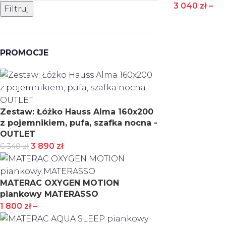
3 040
zł
–
Filtruj
PROMOCJE
Zestaw: Łóżko Hauss Alma 160x200
z pojemnikiem, pufa, szafka nocna -
OUTLET
3 890
zł
6 340
zł
MATERAC OXYGEN MOTION
piankowy MATERASSO
1 800
zł
–