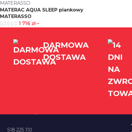
MATERAC AQUA SLEEP piankowy
MATERASSO
1 716
zł
–
DARMOWA
DOSTAWA
518 225 110