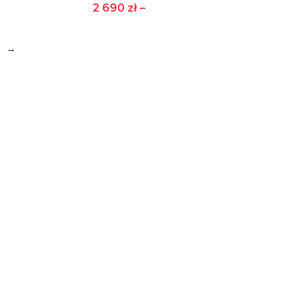
2 690
zł
–
→