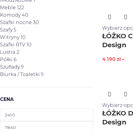
Młodzieżowe
7
Meble
122
Komody
40
Szafki nocne
30
Wybierz opc
Szafy
5
ŁÓŻKO C
Witryny
10
Design
Szafki RTV
10
Lustra
2
4 190
zł
–
Półki
6
Szuflady
9
Biurka / Toaletki
9
CENA
Wybierz opc
ŁÓŻKO D
Design