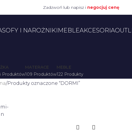
Zadzwoń lub napisz i
negocjuj cenę
A
SOFY I NAROŻNIKI
MEBLE
AKCESORIA
OUTL
ŻKA
MATERACE
MEBLE
8 Produktów
109 Produktów
122 Produkty
wna
Produkty oznaczone “DORMI”