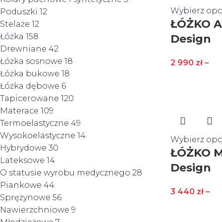
Wybierz opc
Poduszki
12
ŁÓŻKO A
Stelaże
12
Łóżka
158
Design
Drewniane
42
Łóżka sosnowe
18
2 990
zł
–
Łóżka bukowe
18
Łóżka dębowe
6
Tapicerowane
120
Materace
109
Termoelastyczne
49
Wysokoelastyczne
14
Wybierz opc
Hybrydowe
30
ŁÓŻKO M
Lateksowe
14
Design
O statusie wyrobu medycznego
28
Piankowe
44
3 440
zł
–
Sprężynowe
56
Nawierzchniowe
9