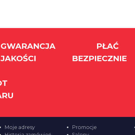
GWARANCJA
PŁAĆ
JAKOŚCI
BEZPIECZNIE
MOJE KONTO
INFORMACJE
Moje adresy
Promocje
Historia zamówień
Salony