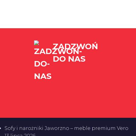
ZADZWOŃ
DO NAS
BLOG
Sofy i narożniki Jaworzno – meble premium Vero
13 lipca 2026