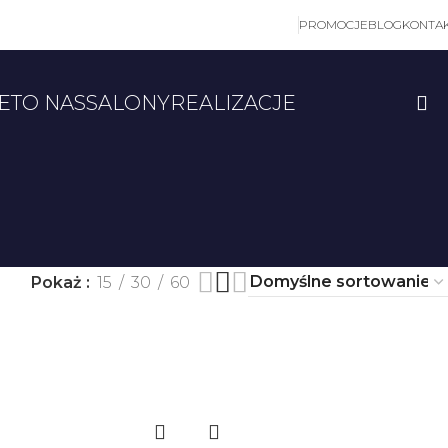
PROMOCJE
BLOG
KONTA
ET
O NAS
SALONY
REALIZACJE
Pokaż
15
30
60