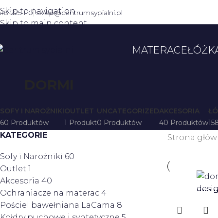
Skip to navigation
518 225 110
sklep@centrumsypialni.pl
Skip to main content
MATERACE
ŁÓŻK
DORMI
SOFY I NAROŻNIKI
OUTLET
UNCATEGORIZED
AKCESORIA
ŁÓ
60 Produktów
1 Produkt
0 Produktów
40 Produktów
15
KATEGORIE
Strona głó
Sofy i Narożniki
60
Outlet
1
Akcesoria
40
Ochraniacze na materac
4
Pościel bawełniana LaCama
8
Kołdry puchowe i syntetyczne
5