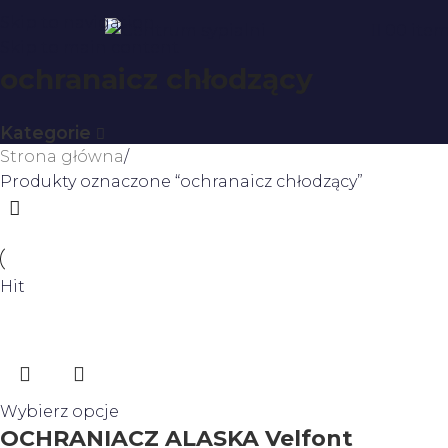
Skip to navigation
0
0
ite
Skip to main content
ochranaicz chłodzący
Kategorie
Strona główna
Produkty oznaczone “ochranaicz chłodzący”
Hit
Wybierz opcje
OCHRANIACZ ALASKA Velfont