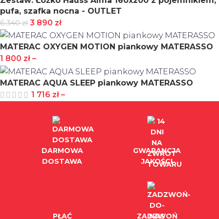
Zestaw: Łóżko Hauss Alma 160x200 z pojemnikiem,
pufa, szafka nocna - OUTLET
3 890
zł
6 340
zł
MATERAC OXYGEN MOTION piankowy MATERASSO
1 800
zł
–
MATERAC AQUA SLEEP piankowy MATERASSO
1 716
zł
–
DARMOWA
GWARANCJA
DOSTAWA
JAKOŚCI
PŁAĆ
ZADZWOŃ