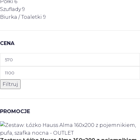
Półki
6
Szuflady
9
Biurka / Toaletki
9
CENA
Filtruj
PROMOCJE