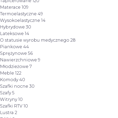
Tapicerowane
120
Materace
109
Termoelastyczne
49
Wysokoelastyczne
14
Hybrydowe
30
Lateksowe
14
O statusie wyrobu medycznego
28
Piankowe
44
Sprężynowe
56
Nawierzchniowe
9
Młodzieżowe
7
Meble
122
Komody
40
Szafki nocne
30
Szafy
5
Witryny
10
Szafki RTV
10
Lustra
2