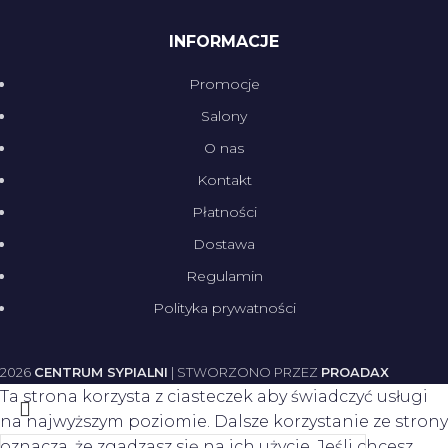
INFORMACJE
Promocje
Salony
O nas
Kontakt
Płatności
Dostawa
Regulamin
Polityka prywatności
2026
CENTRUM SYPIALNI
| STWORZONO PRZEZ
PROADAX
Ta strona korzysta z ciasteczek aby świadczyć usługi
na najwyższym poziomie. Dalsze korzystanie ze strony
oznacza, że zgadzasz się na ich użycie. Jeśli chcesz