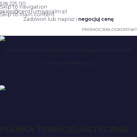
518 225 110
Skip to navigation
sklep@centrumsypialni.pl
Skip to main content
Zadzwoń lub napisz i
negocjuj cenę
PROMOCJE
BLOG
KONTAKT
MATERACE
ŁÓŻKA
SOFY I NAROŻNIKI
MEBLE
AKCESORIA
OUTLET
O NAS
SALONY
REALIZACJE
0
0
items
0
0
items
PIANKA TERMOELASTYCZNA