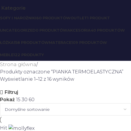
Kategorie
SOFY I NAROŻNIKI
60 PRODUKTÓW
OUTLET
1 PRODUKT
UNCATEGORIZED
0 PRODUKTÓW
AKCESORIA
40 PRODUKTÓW
ŁÓŻKA
158 PRODUKTÓW
MATERACE
109 PRODUKTÓW
MEBLE
122 PRODUKTY
Strona główna
Produkty oznaczone “PIANKA TERMOELASTYCZNA”
Wyświetlanie 1–12 z 16 wyników
Filtruj
Pokaż
15
30
60
Hit