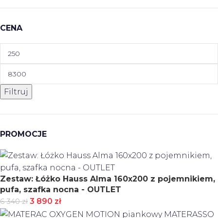
CENA
Filtruj
PROMOCJE
Zestaw: Łóżko Hauss Alma 160x200 z pojemnikiem,
pufa, szafka nocna - OUTLET
3 890
zł
6 340
zł