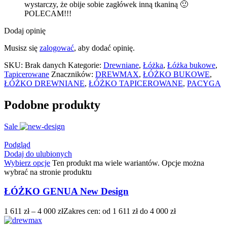
wystarczy, że obije sobie zagłówek inną tkaniną 🙂
POLECAM!!!
Dodaj opinię
Musisz się
zalogować
, aby dodać opinię.
SKU:
Brak danych
Kategorie:
Drewniane
,
Łóżka
,
Łóżka bukowe
,
Tapicerowane
Znaczników:
DREWMAX
,
ŁÓŻKO BUKOWE
,
ŁÓŻKO DREWNIANE
,
ŁÓŻKO TAPICEROWANE
,
PACYGA
Podobne produkty
Sale
Podgląd
Dodaj do ulubionych
Wybierz opcje
Ten produkt ma wiele wariantów. Opcje można
wybrać na stronie produktu
ŁÓŻKO GENUA New Design
1 611
zł
–
4 000
zł
Zakres cen: od 1 611 zł do 4 000 zł