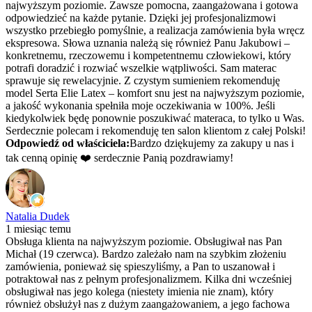
najwyższym poziomie. Zawsze pomocna, zaangażowana i gotowa
odpowiedzieć na każde pytanie. Dzięki jej profesjonalizmowi
wszystko przebiegło pomyślnie, a realizacja zamówienia była wręcz
ekspresowa. Słowa uznania należą się również Panu Jakubowi –
konkretnemu, rzeczowemu i kompetentnemu człowiekowi, który
potrafi doradzić i rozwiać wszelkie wątpliwości. Sam materac
sprawuje się rewelacyjnie. Z czystym sumieniem rekomenduję
model Serta Elie Latex – komfort snu jest na najwyższym poziomie,
a jakość wykonania spełniła moje oczekiwania w 100%. Jeśli
kiedykolwiek będę ponownie poszukiwać materaca, to tylko u Was.
Serdecznie polecam i rekomenduję ten salon klientom z całej Polski!
Odpowiedź od właściciela:
Bardzo dziękujemy za zakupy u nas i
tak cenną opinię ❤️ serdecznie Panią pozdrawiamy!
Natalia Dudek
1 miesiąc temu
Obsługa klienta na najwyższym poziomie. Obsługiwał nas Pan
Michał (19 czerwca). Bardzo zależało nam na szybkim złożeniu
zamówienia, ponieważ się spieszyliśmy, a Pan to uszanował i
potraktował nas z pełnym profesjonalizmem. Kilka dni wcześniej
obsługiwał nas jego kolega (niestety imienia nie znam), który
również obsłużył nas z dużym zaangażowaniem, a jego fachowa