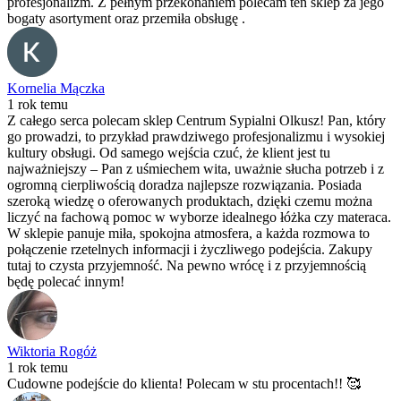
profesjonalizm. Z pełnym przekonaniem polecam ten sklep za jego
bogaty asortyment oraz przemiła obsługę .
Kornelia Mączka
1 rok temu
Z całego serca polecam sklep Centrum Sypialni Olkusz! Pan, który
go prowadzi, to przykład prawdziwego profesjonalizmu i wysokiej
kultury obsługi. Od samego wejścia czuć, że klient jest tu
najważniejszy – Pan z uśmiechem wita, uważnie słucha potrzeb i z
ogromną cierpliwością doradza najlepsze rozwiązania. Posiada
szeroką wiedzę o oferowanych produktach, dzięki czemu można
liczyć na fachową pomoc w wyborze idealnego łóżka czy materaca.
W sklepie panuje miła, spokojna atmosfera, a każda rozmowa to
połączenie rzetelnych informacji i życzliwego podejścia. Zakupy
tutaj to czysta przyjemność. Na pewno wrócę i z przyjemnością
będę polecać innym!
Wiktoria Rogóż
1 rok temu
Cudowne podejście do klienta! Polecam w stu procentach!! 🥰