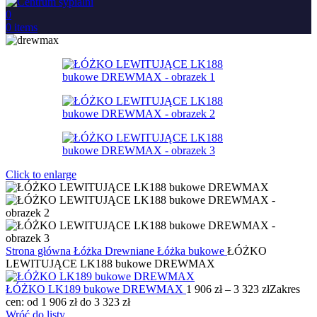
0
0
items
Click to enlarge
Strona główna
Łóżka
Drewniane
Łóżka bukowe
ŁÓŻKO
LEWITUJĄCE LK188 bukowe DREWMAX
ŁÓŻKO LK189 bukowe DREWMAX
1 906
zł
–
3 323
zł
Zakres
cen: od 1 906 zł do 3 323 zł
Wróć do listy