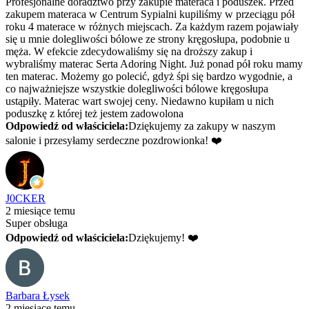
Profesjonalne doradztwo przy zakupie materaca i poduszek. Przed
zakupem materaca w Centrum Sypialni kupiliśmy w przeciągu pół
roku 4 materace w różnych miejscach. Za każdym razem pojawiały
się u mnie dolegliwości bólowe ze strony kręgosłupa, podobnie u
męża. W efekcie zdecydowaliśmy się na droższy zakup i
wybraliśmy materac Serta Adoring Night. Już ponad pół roku mamy
ten materac. Możemy go polecić, gdyż śpi się bardzo wygodnie, a
co najważniejsze wszystkie dolegliwości bólowe kręgosłupa
ustąpiły. Materac wart swojej ceny. Niedawno kupiłam u nich
poduszkę z której też jestem zadowolona
Odpowiedź od właściciela:
Dziękujemy za zakupy w naszym
salonie i przesyłamy serdeczne pozdrowionka! ❤️
J0CKER
2 miesiące temu
Super obsługa
Odpowiedź od właściciela:
Dziękujemy! ❤️
Barbara Łysek
2 miesiące temu