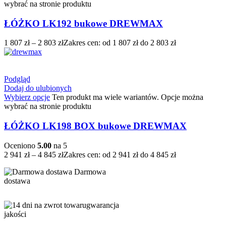
wybrać na stronie produktu
ŁÓŻKO LK192 bukowe DREWMAX
1 807
zł
–
2 803
zł
Zakres cen: od 1 807 zł do 2 803 zł
Podgląd
Dodaj do ulubionych
Wybierz opcje
Ten produkt ma wiele wariantów. Opcje można
wybrać na stronie produktu
ŁÓŻKO LK198 BOX bukowe DREWMAX
Oceniono
5.00
na 5
2 941
zł
–
4 845
zł
Zakres cen: od 2 941 zł do 4 845 zł
Darmowa
dostawa
gwarancja
jakości