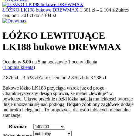
ŁÓŻKO LK198 bukowe DREWMAX
1 301
zł
–
2 104
zł
Zakres
cen: od 1 301 zł do 2 104 zł
ŁÓŻKO LEWITUJĄCE
LK188 bukowe DREWMAX
Oceniony
5.00
na 5 na podstawie
1
oceny klienta
(
1
opinia klienta)
2 876
zł
–
3 538
zł
Zakres cen: od 2 876 zł do 3 538 zł
Bukowe łóżko LK188 przyciąga wzrok już od progu.
Charakterystyczny design sprawia, że mebel „lewituje” w
powietrzu. Ukryte przednie nóżki łóżka nadają mu lekkości tworząc
iluzje unoszenia się nad podłogą. Bogato zdobiony zagłówek dodaje
mu uroku i elegancji. To propozycja dla osób lubiących niebanalne
aranżacje.
Rozmiar