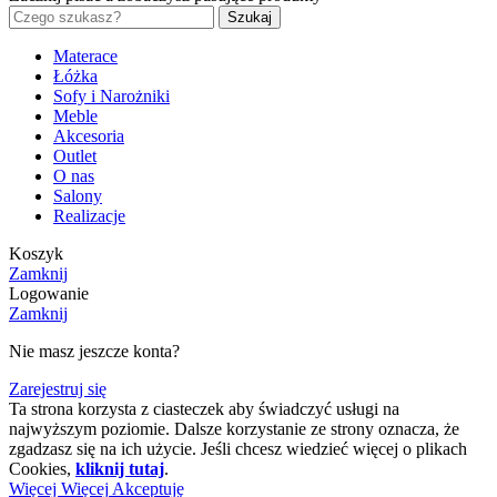
Szukaj
Materace
Łóżka
Sofy i Narożniki
Meble
Akcesoria
Outlet
O nas
Salony
Realizacje
Koszyk
Zamknij
Logowanie
Zamknij
Nie masz jeszcze konta?
Zarejestruj się
Ta strona korzysta z ciasteczek aby świadczyć usługi na
najwyższym poziomie. Dalsze korzystanie ze strony oznacza, że
zgadzasz się na ich użycie. Jeśli chcesz wiedzieć więcej o plikach
Cookies,
kliknij tutaj
.
Więcej
Więcej
Akceptuję