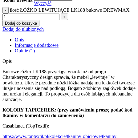
Kolor drewna
Wyczyść
ilość ŁÓŻKO LEWITUJĄCE LK188 bukowe DREWMAX
Dodaj do koszyka
Dodaj do ulubionych
Opis
Informacje dodatkowe
Opinie (1)
Opis
Bukowe łóżko LK188 przyciąga wzrok już od progu.
Charakterystyczny design sprawia, że mebel „lewituje” w
powietrzu. Ukryte przednie nóżki łóżka nadają mu lekkości tworząc
iluzje unoszenia się nad podłogą. Bogato zdobiony zagłówek dodaje
mu uroku i elegancji. To propozycja dla osób lubiących niebanalne
aranżacje.
KOLORY TAPICEREK: (przy zamówieniu proszę podać kod
tkaniny w komentarzu do zamówienia)
Casablanca (TopTextil):
https://www.toptextil.pl/kolekcje/tkaniny-obiciowe/tkaniny-