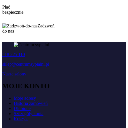
Płać
bezpiecznie
Zadzwoń
do nas
518 225 110
sklep@centrumsypialni.pl
Nasze salony
MOJE KONTO
Moje adresy
Historia zamówień
Ulubione
Szczegóły konta
Koszyk