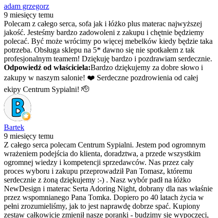
adam grzegorz
9 miesięcy temu
Polecam z całego serca, sofa jak i łóżko plus materac najwyższej
jakość. Jesteśmy bardzo zadowoleni z zakupu i chętnie będziemy
polecać. Być może wrócimy po więcej mebelków kiedy będzie taka
potrzeba. Obsługa sklepu na 5* dawno się nie spotkałem z tak
profesjonalnym teamem! Dziękuję bardzo i pozdrawiam serdecznie.
Odpowiedź od właściciela:
Bardzo dziękujemy za dobre słowo i
zakupy w naszym salonie! ❤️ Serdeczne pozdrowienia od całej
ekipy Centrum Sypialni! 🫡
Bartek
9 miesięcy temu
Z całego serca polecam Centrum Sypialni. Jestem pod ogromnym
wrażeniem podejścia do klienta, doradztwa, a przede wszystkim
ogromnej wiedzy i kompetencji sprzedawców. Nas przez cały
proces wyboru i zakupu przeprowadził Pan Tomasz, któremu
serdecznie z żoną dziękujemy :-) . Nasz wybór padł na łóżko
NewDesign i materac Serta Adoring Night, dobrany dla nas właśnie
przez wspomnianego Pana Tomka. Dopiero po 40 latach życia w
pełni zrozumieliśmy, jak to jest naprawdę dobrze spać. Kupiony
zestaw całkowicie zmienił nasze poranki - budzimy się wypoczęci,