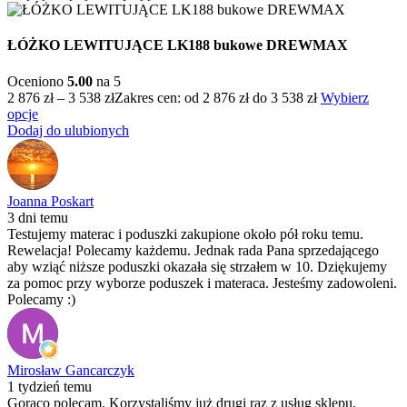
ŁÓŻKO LEWITUJĄCE LK188 bukowe DREWMAX
Oceniono
5.00
na 5
2 876
zł
–
3 538
zł
Zakres cen: od 2 876 zł do 3 538 zł
Wybierz
opcje
Dodaj do ulubionych
Joanna Poskart
3 dni temu
Testujemy materac i poduszki zakupione około pół roku temu.
Rewelacja! Polecamy każdemu. Jednak rada Pana sprzedającego
aby wziąć niższe poduszki okazała się strzałem w 10. Dziękujemy
za pomoc przy wyborze poduszek i materaca. Jesteśmy zadowoleni.
Polecamy :)
Mirosław Gancarczyk
1 tydzień temu
Gorąco polecam. Korzystaliśmy już drugi raz z usług sklepu.