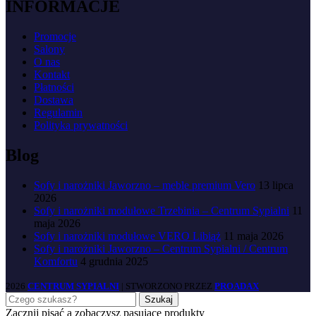
INFORMACJE
Promocje
Salony
O nas
Kontakt
Płatności
Dostawa
Regulamin
Polityka prywatności
Blog
Sofy i narożniki Jaworzno – meble premium Vero
13 lipca
2026
Sofy i narożniki modułowe Trzebinia – Centrum Sypialni
11
maja 2026
Sofy i narożniki modułowe VERO Libiąż
11 maja 2026
Sofy i narożniki Jaworzno – Centrum Sypialni / Centrum
Komfortu
4 grudnia 2025
2026
CENTRUM SYPIALNI
| STWORZONO PRZEZ
PROADAX
Szukaj
Zacznij pisać a zobaczysz pasujące produkty