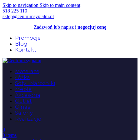
Skip to navigation
Skip to main content
518 225 110
sklep@centrumsypialni.pl
Zadzwoń lub napisz i
negocjuj cenę
Promocje
Blog
Kontakt
Materace
Łóżka
Sofy i Narożniki
Meble
Akcesoria
Outlet
O nas
Salony
Realizacje
0
0
items