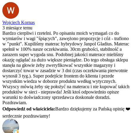
Wojciech Kornas
3 miesiące temu
Bardzo cierpliwi i rzetelni. Po opisaniu moich wymagań co do
wymiarów i wagi "śpiących", zawężono propozycje i cóż - trafiono
w "punkt". Kupiliśmy materac hybrydowy Janpol Gladius. Materac
spełnił w 100% nasze oczekiwania. 30cm grubości, stabilność a
zarazem super wygoda snu. Podobnej jakości materace mieliśmy
okazję oglądać za dużo większe pieniądze. Do tego obsługa sklepu
stanęła na głowie żeby zweryfikować wszystkie magazyny i
dostarczyć towar w zasadzie w 3 dni (czas oczekiwania pierwotnie
wynosił 3 tyg.). Super podejście frontem do klienta i przede
wszystkim wiedza w doborze produktu według wytycznych.
Wszyscy mówią żeby się położyć na materacu i nie kupować takich
produktów w sieci - nieprawda! Jeśli ktoś odpowiednio opisze
warunki to doświadczony sprzedawca doskonale doradzi.
Pozdrawiam.
Odpowiedź od właściciela:
Bardzo dziękujemy za Pańską opinię ❤️
serdecznie pozdrawiamy!