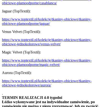
obiciowe-plamoodporne/casablanca/
Jaguar (TopTextil):
https://www.toptextil.pl/kolekcje/tkaniny-obiciowe/tkaniny-
obiciowe-plamoodporne/jaguar/
Venus Velvet (TopTextil):
https://www.toptextil.pl/kolekcje/tkaniny-obiciowe/tkaniny-
obiciowe-jednokolorowe/venus-velvet/
Magic Velvet (TopTextil):
https://www.toptextil.pl/kolekcje/tkaniny-obiciowe/tkaniny-
obiciowe-plamoodporne/magic-velvet/
Aurora (TopTextil):
https://www.toptextil.pl/kolekcje/tkaniny-obiciowe/tkaniny-
obiciowe-jednokolorowe/aurora/
.
TERMIN REALIZACJI 4-8 tygodni
Łóżko wykonywane jest na indywidualne zamówienie, po
zamówieniu nie można z niego zrezygnować, lub go zwrócić.