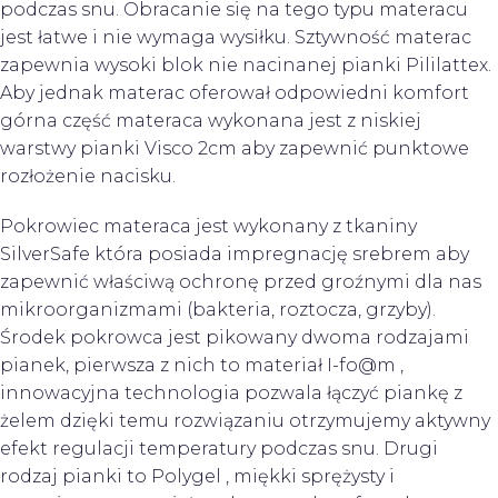
podczas snu. Obracanie się na tego typu materacu
jest łatwe i nie wymaga wysiłku. Sztywność materac
zapewnia wysoki blok nie nacinanej pianki Pililattex.
Aby jednak materac oferował odpowiedni komfort
górna część materaca wykonana jest z niskiej
warstwy pianki Visco 2cm aby zapewnić punktowe
rozłożenie nacisku.
Pokrowiec materaca jest wykonany z tkaniny
SilverSafe która posiada impregnację srebrem aby
zapewnić właściwą ochronę przed groźnymi dla nas
mikroorganizmami (bakteria, roztocza, grzyby).
Środek pokrowca jest pikowany dwoma rodzajami
pianek, pierwsza z nich to materiał I-fo@m ,
innowacyjna technologia pozwala łączyć piankę z
żelem dzięki temu rozwiązaniu otrzymujemy aktywny
efekt regulacji temperatury podczas snu. Drugi
rodzaj pianki to Polygel , miękki sprężysty i