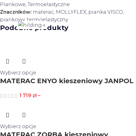
Piankowe
,
Termoelastyczne
Znaczników:
materac
,
MOLLYFLEX
,
pianka VISCO
,
piankowy
,
termoelastyczny
Podobne produkty
Wybierz opcje
MATERAC ENYO kieszeniowy JANPOL
1 719
zł
–
Wybierz opcje
MATERAC ZORBA kieszeniowy