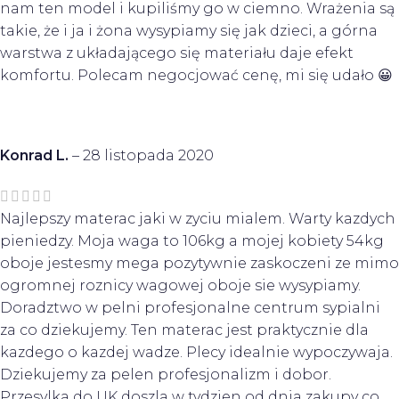
nam ten model i kupiliśmy go w ciemno. Wrażenia są
takie, że i ja i żona wysypiamy się jak dzieci, a górna
warstwa z układającego się materiału daje efekt
komfortu. Polecam negocjować cenę, mi się udało 😀
Konrad L.
–
28 listopada 2020
Najlepszy materac jaki w zyciu mialem. Warty kazdych
pieniedzy. Moja waga to 106kg a mojej kobiety 54kg
oboje jestesmy mega pozytywnie zaskoczeni ze mimo
ogromnej roznicy wagowej oboje sie wysypiamy.
Doradztwo w pelni profesjonalne centrum sypialni
za co dziekujemy. Ten materac jest praktycznie dla
kazdego o kazdej wadze. Plecy idealnie wypoczywaja.
Dziekujemy za pelen profesjonalizm i dobor.
Przesylka do UK doszla w tydzien od dnia zakupy co