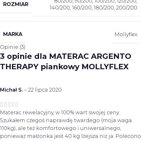
80/200
,
90/200
,
100/200
,
120/200
,
ROZMIAR
140/200
,
160/200
,
180/200
,
200/200
MARKA
Mollyflex
Opinie (3)
3 opinie dla
MATERAC ARGENTO
THERAPY piankowy MOLLYFLEX
Michał S.
–
22 lipca 2020
Materac rewelacyjny, w 100% wart swojej ceny.
Szukałem czegoś naprawdę twardego (moja waga
110kg), ale też komfortowego i uniwersalnego,
ponieważ małżonka jest 40 kg lżejsza niż ja. Polecono