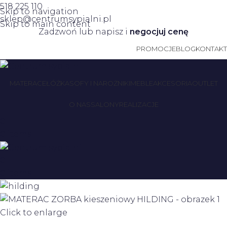
518 225 110
Skip to navigation
sklep@centrumsypialni.pl
Skip to main content
Zadzwoń lub napisz i
negocjuj cenę
PROMOCJE
BLOG
KONTAKT
MATERACE
ŁÓŻKA
SOFY I NAROŻNIKI
MEBLE
AKCESORIA
OUTLET
O NAS
SALONY
REALIZACJE
0
0
items
0
0
items
Click to enlarge