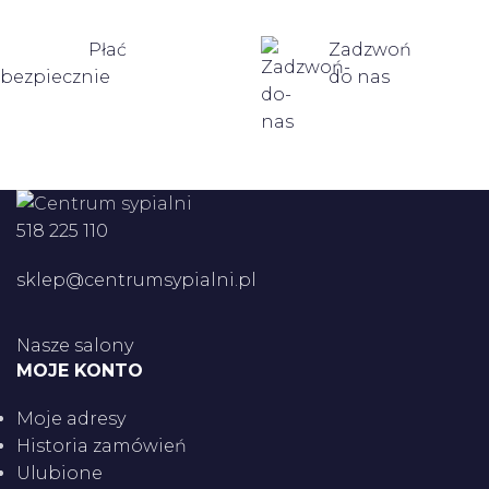
Płać
Zadzwoń
bezpiecznie
do nas
518 225 110
sklep@centrumsypialni.pl
Nasze salony
MOJE KONTO
Moje adresy
Historia zamówień
Ulubione