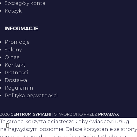
Szczegóły konta
Koszyk
INFORMACJE
Promocje
Salony
O nas
Kontakt
Płatności
Dostawa
Regulamin
Polityka prywatności
2026
CENTRUM SYPIALNI
| STWORZONO PRZEZ
PROADAX
Ta strona korzysta z ciasteczek aby świadczyć usługi
na najwyższym poziomie. Dalsze korzystanie ze strony
oznacza, że zgadzasz się na ich użycie. Jeśli chcesz