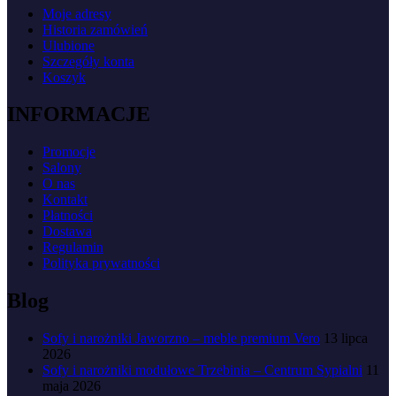
Moje adresy
Historia zamówień
Ulubione
Szczegóły konta
Koszyk
INFORMACJE
Promocje
Salony
O nas
Kontakt
Płatności
Dostawa
Regulamin
Polityka prywatności
Blog
Sofy i narożniki Jaworzno – meble premium Vero
13 lipca
2026
Sofy i narożniki modułowe Trzebinia – Centrum Sypialni
11
maja 2026