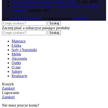
Sofy i narożniki modułowe VERO Libiąż
11 maja 2026
Sofy i narożniki Jaworzno – Centrum Sypialni / Centrum
Komfortu
4 grudnia 2025
2026
CENTRUM SYPIALNI
| STWORZONO PRZEZ
PROADAX
Szukaj
Zacznij pisać a zobaczysz pasujące produkty
Szukaj
Materace
Łóżka
Sofy i Narożniki
Meble
Akcesoria
Outlet
O nas
Salony
Realizacje
Koszyk
Zamknij
Logowanie
Zamknij
Nie masz jeszcze konta?