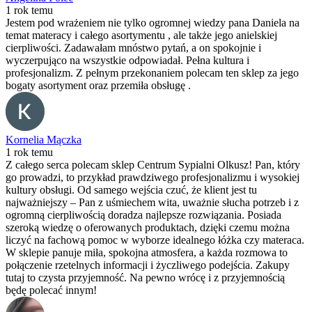
1 rok temu
Jestem pod wrażeniem nie tylko ogromnej wiedzy pana Daniela na
temat materacy i całego asortymentu , ale także jego anielskiej
cierpliwości. Zadawałam mnóstwo pytań, a on spokojnie i
wyczerpująco na wszystkie odpowiadał. Pełna kultura i
profesjonalizm. Z pełnym przekonaniem polecam ten sklep za jego
bogaty asortyment oraz przemiła obsługę .
Kornelia Mączka
1 rok temu
Z całego serca polecam sklep Centrum Sypialni Olkusz! Pan, który
go prowadzi, to przykład prawdziwego profesjonalizmu i wysokiej
kultury obsługi. Od samego wejścia czuć, że klient jest tu
najważniejszy – Pan z uśmiechem wita, uważnie słucha potrzeb i z
ogromną cierpliwością doradza najlepsze rozwiązania. Posiada
szeroką wiedzę o oferowanych produktach, dzięki czemu można
liczyć na fachową pomoc w wyborze idealnego łóżka czy materaca.
W sklepie panuje miła, spokojna atmosfera, a każda rozmowa to
połączenie rzetelnych informacji i życzliwego podejścia. Zakupy
tutaj to czysta przyjemność. Na pewno wrócę i z przyjemnością
będę polecać innym!