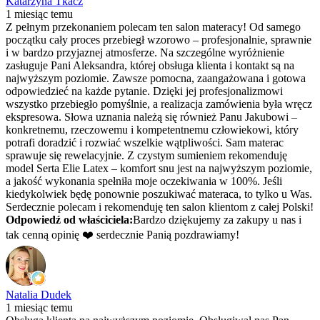
Katarzyna Tkacz
1 miesiąc temu
Z pełnym przekonaniem polecam ten salon materacy! Od samego
początku cały proces przebiegł wzorowo – profesjonalnie, sprawnie
i w bardzo przyjaznej atmosferze. Na szczególne wyróżnienie
zasługuje Pani Aleksandra, której obsługa klienta i kontakt są na
najwyższym poziomie. Zawsze pomocna, zaangażowana i gotowa
odpowiedzieć na każde pytanie. Dzięki jej profesjonalizmowi
wszystko przebiegło pomyślnie, a realizacja zamówienia była wręcz
ekspresowa. Słowa uznania należą się również Panu Jakubowi –
konkretnemu, rzeczowemu i kompetentnemu człowiekowi, który
potrafi doradzić i rozwiać wszelkie wątpliwości. Sam materac
sprawuje się rewelacyjnie. Z czystym sumieniem rekomenduję
model Serta Elie Latex – komfort snu jest na najwyższym poziomie,
a jakość wykonania spełniła moje oczekiwania w 100%. Jeśli
kiedykolwiek będę ponownie poszukiwać materaca, to tylko u Was.
Serdecznie polecam i rekomenduję ten salon klientom z całej Polski!
Odpowiedź od właściciela:
Bardzo dziękujemy za zakupy u nas i
tak cenną opinię ❤️ serdecznie Panią pozdrawiamy!
Natalia Dudek
1 miesiąc temu