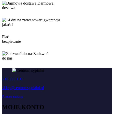
Darmowa
dostawa
gwarancja
jakości
Płać
bezpiecznie
Zadzwoń
do nas
518 225 110
sklep@centrumsypialni.pl
Nasze salony
MOJE KONTO