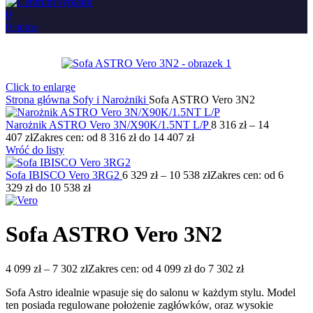
0
0
items
Click to enlarge
Strona główna
Sofy i Narożniki
Sofa ASTRO Vero 3N2
Narożnik ASTRO Vero 3N/X90K/1.5NT L/P
8 316
zł
–
14
407
zł
Zakres cen: od 8 316 zł do 14 407 zł
Wróć do listy
Sofa IBISCO Vero 3RG2
6 329
zł
–
10 538
zł
Zakres cen: od 6
329 zł do 10 538 zł
Sofa ASTRO Vero 3N2
4 099
zł
–
7 302
zł
Zakres cen: od 4 099 zł do 7 302 zł
Sofa Astro idealnie wpasuje się do salonu w każdym stylu. Model
ten posiada regulowane położenie zagłówków, oraz wysokie