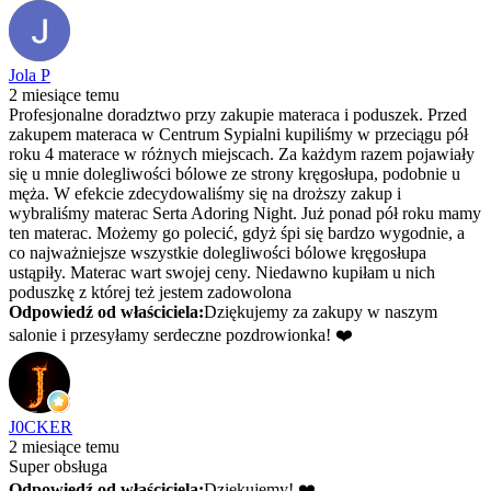
Jola P
2 miesiące temu
Profesjonalne doradztwo przy zakupie materaca i poduszek. Przed
zakupem materaca w Centrum Sypialni kupiliśmy w przeciągu pół
roku 4 materace w różnych miejscach. Za każdym razem pojawiały
się u mnie dolegliwości bólowe ze strony kręgosłupa, podobnie u
męża. W efekcie zdecydowaliśmy się na droższy zakup i
wybraliśmy materac Serta Adoring Night. Już ponad pół roku mamy
ten materac. Możemy go polecić, gdyż śpi się bardzo wygodnie, a
co najważniejsze wszystkie dolegliwości bólowe kręgosłupa
ustąpiły. Materac wart swojej ceny. Niedawno kupiłam u nich
poduszkę z której też jestem zadowolona
Odpowiedź od właściciela:
Dziękujemy za zakupy w naszym
salonie i przesyłamy serdeczne pozdrowionka! ❤️
J0CKER
2 miesiące temu
Super obsługa
Odpowiedź od właściciela:
Dziękujemy! ❤️