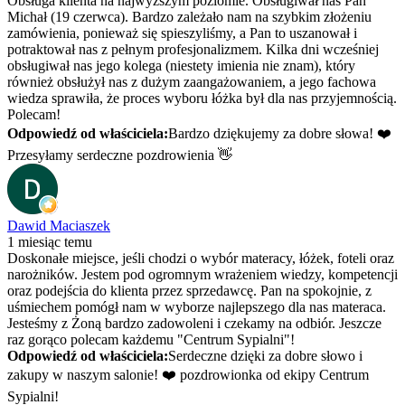
Obsługa klienta na najwyższym poziomie. Obsługiwał nas Pan
Michał (19 czerwca). Bardzo zależało nam na szybkim złożeniu
zamówienia, ponieważ się spieszyliśmy, a Pan to uszanował i
potraktował nas z pełnym profesjonalizmem. Kilka dni wcześniej
obsługiwał nas jego kolega (niestety imienia nie znam), który
również obsłużył nas z dużym zaangażowaniem, a jego fachowa
wiedza sprawiła, że proces wyboru łóżka był dla nas przyjemnością.
Polecam!
Odpowiedź od właściciela:
Bardzo dziękujemy za dobre słowa! ❤️
Przesyłamy serdeczne pozdrowienia 👋
Dawid Maciaszek
1 miesiąc temu
Doskonałe miejsce, jeśli chodzi o wybór materacy, łóżek, foteli oraz
narożników. Jestem pod ogromnym wrażeniem wiedzy, kompetencji
oraz podejścia do klienta przez sprzedawcę. Pan na spokojnie, z
uśmiechem pomógł nam w wyborze najlepszego dla nas materaca.
Jesteśmy z Żoną bardzo zadowoleni i czekamy na odbiór. Jeszcze
raz gorąco polecam każdemu "Centrum Sypialni"!
Odpowiedź od właściciela:
Serdeczne dzięki za dobre słowo i
zakupy w naszym salonie! ❤️ pozdrowionka od ekipy Centrum
Sypialni!