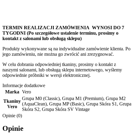
TERMIN REALIZACJI ZAMÓW
IENIA WYNOSI DO 7
TYGODNI (Po szczegółowe ustalenie terminu, prosimy o
kontakt z salonami lub obsługą sklepu)
Produkty wykonywane są na indywidualne zamówienie klienta. Po
jego zamówieniu, nie można go zwrócić ani zrezygnować.
W celu dobrania odpowiedniej tkaniny, prosimy o kontakt z
naszymi salonami, lub obsługą sklepu internetowego, wyślemy
odpowiednie próbniki w wersji elektronicznej.
Informacje dodatkowe
Marka
Vero
Grupa M0 (Classic)
,
Grupa M1 (Premium)
,
Grupa M2
Tkaniny
(AquaClean)
,
Grupa MP (Basic)
,
Grupa Skóra S1
,
Grupa
Vero
Skóra S2
,
Grupa Skóra SV Vintage
Opinie (0)
Opinie