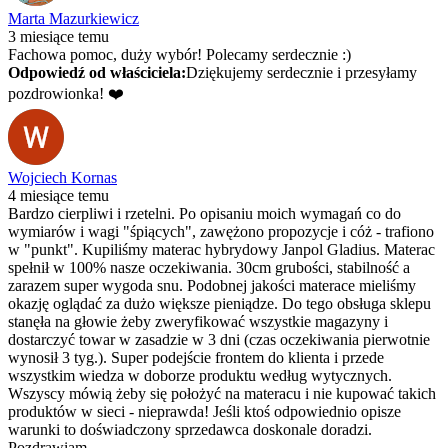
Marta Mazurkiewicz
3 miesiące temu
Fachowa pomoc, duży wybór! Polecamy serdecznie :)
Odpowiedź od właściciela:
Dziękujemy serdecznie i przesyłamy
pozdrowionka! ❤️
Wojciech Kornas
4 miesiące temu
Bardzo cierpliwi i rzetelni. Po opisaniu moich wymagań co do
wymiarów i wagi "śpiących", zawężono propozycje i cóż - trafiono
w "punkt". Kupiliśmy materac hybrydowy Janpol Gladius. Materac
spełnił w 100% nasze oczekiwania. 30cm grubości, stabilność a
zarazem super wygoda snu. Podobnej jakości materace mieliśmy
okazję oglądać za dużo większe pieniądze. Do tego obsługa sklepu
stanęła na głowie żeby zweryfikować wszystkie magazyny i
dostarczyć towar w zasadzie w 3 dni (czas oczekiwania pierwotnie
wynosił 3 tyg.). Super podejście frontem do klienta i przede
wszystkim wiedza w doborze produktu według wytycznych.
Wszyscy mówią żeby się położyć na materacu i nie kupować takich
produktów w sieci - nieprawda! Jeśli ktoś odpowiednio opisze
warunki to doświadczony sprzedawca doskonale doradzi.
Pozdrawiam.