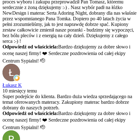
proces wyboru i zakupu przeprowadził Pan Tomasz, któremu
serdecznie z żoną dziękujemy :-) . Nasz wybór padł na łóżko
NewDesign i materac Serta Adoring Night, dobrany dla nas właśnie
przez wspomnianego Pana Tomka. Dopiero po 40 latach życia w
pełni zrozumieliśmy, jak to jest naprawdę dobrze spać. Kupiony
zestaw całkowicie zmienił nasze poranki - budzimy się wypoczęci,
bez bólu pleców i z energią na cały dzień. Dziękujemy z całego
serca :-) !
Odpowiedź od właściciela:
Bardzo dziękujemy za dobre słowo i
ocenę naszej firmy! ❤️ Serdeczne pozdrowienia od całej ekipy
Centrum Sypialni! 🫡
Łukasz K
10 miesięcy temu
Super podejście do klienta. Bardzo duża wiedza sprzedającego na
temat oferowanych materacy. Zakupiony materac bardzo dobrze
dobrany do naszych potrzeb.
Odpowiedź od właściciela:
Bardzo dziękujemy za dobre słowo i
ocenę naszej firmy! ❤️ Serdeczne pozdrowienia od całej ekipy
Centrum Sypialni! 🫡