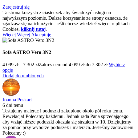
Zarejestruj się
Ta strona korzysta z ciasteczek aby świadczyć usługi na
najwyższym poziomie. Dalsze korzystanie ze strony oznacza, że
zgadzasz się na ich użycie. Jeśli chcesz wiedzieć więcej o plikach
Cookies,
kliknij tutaj
.
Więcej
Więcej
Akceptuję
Sofa ASTRO Vero 3N2
4 099
zł
–
7 302
zł
Zakres cen: od 4 099 zł do 7 302 zł
Wybierz
opcje
Dodaj do ulubionych
Joanna Poskart
6 dni temu
Testujemy materac i poduszki zakupione około pół roku temu.
Rewelacja! Polecamy każdemu. Jednak rada Pana sprzedającego
aby wziąć niższe poduszki okazała się strzałem w 10. Dziękujemy
za pomoc przy wyborze poduszek i materaca. Jesteśmy zadowoleni.
Polecamy :)