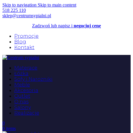
Skip to navigation
Skip to main content
518 225 110
sklep@centrumsypialni.pl
Zadzwoń lub napisz i
negocjuj cenę
Promocje
Blog
Kontakt
Materace
Łóżka
Sofy i Narożniki
Meble
Akcesoria
Outlet
O nas
Salony
Realizacje
0
0
items