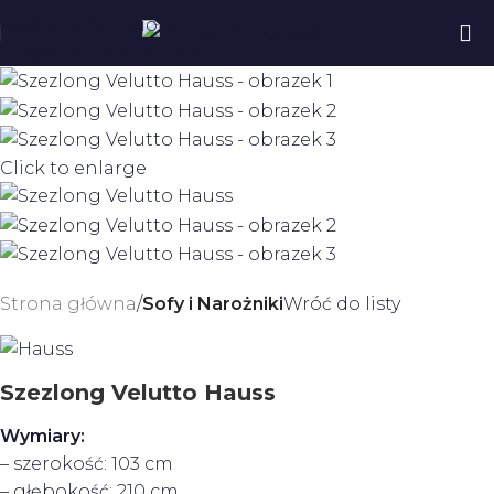
Skip to navigation
Skip to main content
Click to enlarge
Strona główna
Sofy i Narożniki
Wróć do listy
Szezlong Velutto Hauss
Wymiary:
– szerokość: 103 cm
– głębokość: 210 cm