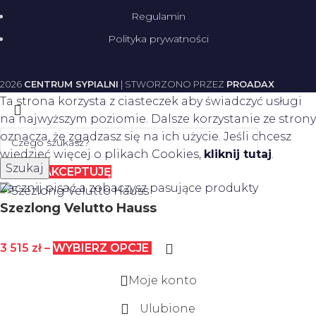
Regulamin
Polityka prywatności
2026
CENTRUM SYPIALNI
| STWORZONO PRZEZ
PROADAX
Ta strona korzysta z ciasteczek aby świadczyć usługi
na najwyższym poziomie. Dalsze korzystanie ze strony
oznacza, że zgadzasz się na ich użycie. Jeśli chcesz
wiedzieć więcej o plikach Cookies,
kliknij tutaj
.
Szukaj
Więcej
AKCEPTUJĘ
Zacznij pisać a zobaczysz pasujące produkty
Szezlong Velutto Hauss
3 515
zł
–
WYBIERZ OPCJE
Moje konto
Ulubione