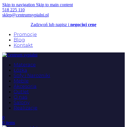
Skip to navigation
Skip to main content
518 225 110
sklep@centrumsypialni.pl
Zadzwoń lub napisz i
negocjuj cenę
Promocje
Blog
Kontakt
Materace
Łóżka
Sofy i Narożniki
Meble
Akcesoria
Outlet
O nas
Salony
Realizacje
0
0
items