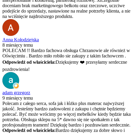
interpersonalne i konkretną, partnerską rozmowę. Szczególnie
doceniam brak marketingowego bełkotu oraz rzeczowe, uczciwe
podejście do sprzedaży, nastawione na realne potrzeby klienta, a nie
na wciśnięcie najdroższego produktu.
Anna Kołodziejska
8 miesięcy temu
POLECAM !! Bardzo fachowa obsługa Chrzanowie ale również w
Oświęcimiu . Bardzo miło robiło sie zakupy z takim fachowcem .
Odpowiedź od właściciela:
Dziękujemy ❤️ przesyłamy serdeczne
pozdrowienia!
adam grzegorz
9 miesięcy temu
Polecam z całego serca, sofa jak i łóżko plus materac najwyższej
jakość. Jesteśmy bardzo zadowoleni z zakupu i chętnie będziemy
polecać. Być może wrócimy po więcej mebelków kiedy będzie taka
potrzeba. Obsługa sklepu na 5* dawno się nie spotkałem z tak
profesjonalnym teamem! Dziękuję bardzo i pozdrawiam serdecznie.
Odpowiedź od właściciela:
Bardzo dziękujemy za dobre słowo i