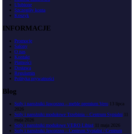
Ulubione
Szczegóły konta
Koszyk
INFORMACJE
Promocje
Salony
O nas
Kontakt
Płatności
Dostawa
Regulamin
Polityka prywatności
Blog
Sofy i narożniki Jaworzno – meble premium Vero
13 lipca
2026
Sofy i narożniki modułowe Trzebinia – Centrum Sypialni
11
maja 2026
Sofy i narożniki modułowe VERO Libiąż
11 maja 2026
Sofy i narożniki Jaworzno – Centrum Sypialni / Centrum