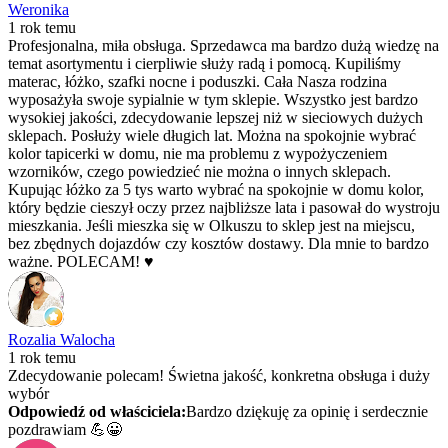
Weronika
1 rok temu
Profesjonalna, miła obsługa. Sprzedawca ma bardzo dużą wiedzę na
temat asortymentu i cierpliwie służy radą i pomocą. Kupiliśmy
materac, łóżko, szafki nocne i poduszki. Cała Nasza rodzina
wyposażyła swoje sypialnie w tym sklepie. Wszystko jest bardzo
wysokiej jakości, zdecydowanie lepszej niż w sieciowych dużych
sklepach. Posłuży wiele długich lat. Można na spokojnie wybrać
kolor tapicerki w domu, nie ma problemu z wypożyczeniem
wzorników, czego powiedzieć nie można o innych sklepach.
Kupując łóżko za 5 tys warto wybrać na spokojnie w domu kolor,
który będzie cieszył oczy przez najbliższe lata i pasował do wystroju
mieszkania. Jeśli mieszka się w Olkuszu to sklep jest na miejscu,
bez zbędnych dojazdów czy kosztów dostawy. Dla mnie to bardzo
ważne. POLECAM! ♥️
Rozalia Walocha
1 rok temu
Zdecydowanie polecam! Świetna jakość, konkretna obsługa i duży
wybór
Odpowiedź od właściciela:
Bardzo dziękuję za opinię i serdecznie
pozdrawiam 💪😀