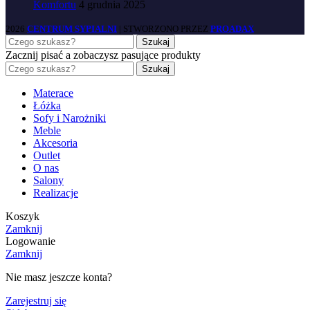
Komfortu
4 grudnia 2025
2026
CENTRUM SYPIALNI
| STWORZONO PRZEZ
PROADAX
Szukaj
Zacznij pisać a zobaczysz pasujące produkty
Szukaj
Materace
Łóżka
Sofy i Narożniki
Meble
Akcesoria
Outlet
O nas
Salony
Realizacje
Koszyk
Zamknij
Logowanie
Zamknij
Nie masz jeszcze konta?
Zarejestruj się