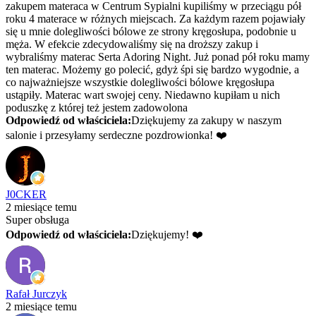
zakupem materaca w Centrum Sypialni kupiliśmy w przeciągu pół
roku 4 materace w różnych miejscach. Za każdym razem pojawiały
się u mnie dolegliwości bólowe ze strony kręgosłupa, podobnie u
męża. W efekcie zdecydowaliśmy się na droższy zakup i
wybraliśmy materac Serta Adoring Night. Już ponad pół roku mamy
ten materac. Możemy go polecić, gdyż śpi się bardzo wygodnie, a
co najważniejsze wszystkie dolegliwości bólowe kręgosłupa
ustąpiły. Materac wart swojej ceny. Niedawno kupiłam u nich
poduszkę z której też jestem zadowolona
Odpowiedź od właściciela:
Dziękujemy za zakupy w naszym
salonie i przesyłamy serdeczne pozdrowionka! ❤️
J0CKER
2 miesiące temu
Super obsługa
Odpowiedź od właściciela:
Dziękujemy! ❤️
Rafał Jurczyk
2 miesiące temu