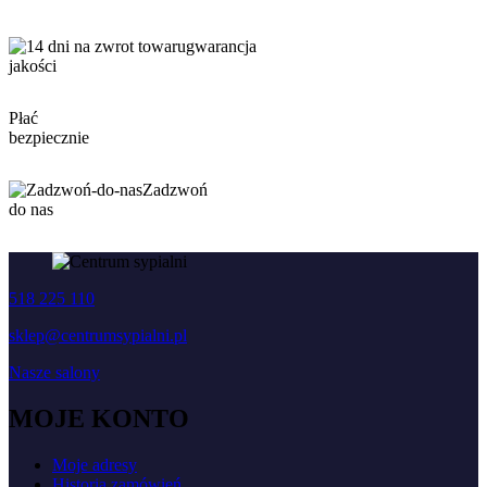
gwarancja
jakości
Płać
bezpiecznie
Zadzwoń
do nas
518 225 110
sklep@centrumsypialni.pl
Nasze salony
MOJE KONTO
Moje adresy
Historia zamówień