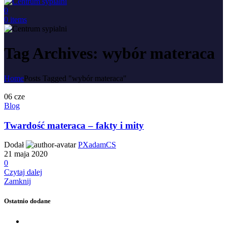
0
0
items
Tag Archives: wybór materaca
Home
Posts Tagged "wybór materaca"
06
cze
Blog
Twardość materaca – fakty i mity
Dodał
PXadamCS
21 maja 2020
0
Czytaj dalej
Zamknij
Ostatnio dodane