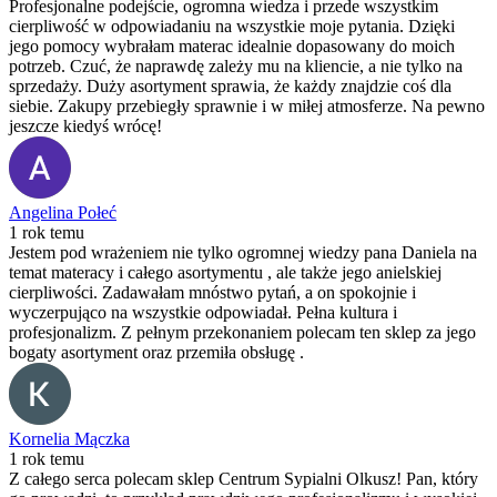
Profesjonalne podejście, ogromna wiedza i przede wszystkim
cierpliwość w odpowiadaniu na wszystkie moje pytania. Dzięki
jego pomocy wybrałam materac idealnie dopasowany do moich
potrzeb. Czuć, że naprawdę zależy mu na kliencie, a nie tylko na
sprzedaży. Duży asortyment sprawia, że każdy znajdzie coś dla
siebie. Zakupy przebiegły sprawnie i w miłej atmosferze. Na pewno
jeszcze kiedyś wrócę!
Angelina Połeć
1 rok temu
Jestem pod wrażeniem nie tylko ogromnej wiedzy pana Daniela na
temat materacy i całego asortymentu , ale także jego anielskiej
cierpliwości. Zadawałam mnóstwo pytań, a on spokojnie i
wyczerpująco na wszystkie odpowiadał. Pełna kultura i
profesjonalizm. Z pełnym przekonaniem polecam ten sklep za jego
bogaty asortyment oraz przemiła obsługę .
Kornelia Mączka
1 rok temu
Z całego serca polecam sklep Centrum Sypialni Olkusz! Pan, który