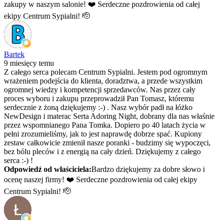
zakupy w naszym salonie! ❤️ Serdeczne pozdrowienia od całej
ekipy Centrum Sypialni! 🫡
Bartek
9 miesięcy temu
Z całego serca polecam Centrum Sypialni. Jestem pod ogromnym
wrażeniem podejścia do klienta, doradztwa, a przede wszystkim
ogromnej wiedzy i kompetencji sprzedawców. Nas przez cały
proces wyboru i zakupu przeprowadził Pan Tomasz, któremu
serdecznie z żoną dziękujemy :-) . Nasz wybór padł na łóżko
NewDesign i materac Serta Adoring Night, dobrany dla nas właśnie
przez wspomnianego Pana Tomka. Dopiero po 40 latach życia w
pełni zrozumieliśmy, jak to jest naprawdę dobrze spać. Kupiony
zestaw całkowicie zmienił nasze poranki - budzimy się wypoczęci,
bez bólu pleców i z energią na cały dzień. Dziękujemy z całego
serca :-) !
Odpowiedź od właściciela:
Bardzo dziękujemy za dobre słowo i
ocenę naszej firmy! ❤️ Serdeczne pozdrowienia od całej ekipy
Centrum Sypialni! 🫡