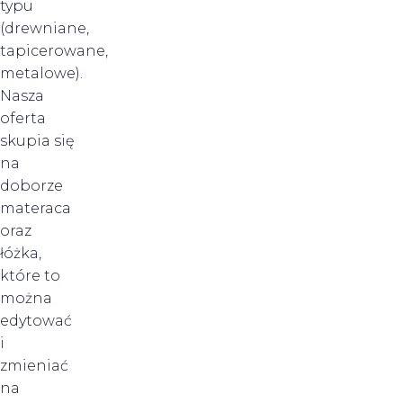
typu
(drewniane,
tapicerowane,
metalowe).
Nasza
oferta
skupia się
na
doborze
materaca
oraz
łóżka,
które to
można
edytować
i
zmieniać
na