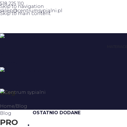
518 225 110
Skip to navigation
sklep@centrumsypialni.pl
Skip to main content
MATERAC
0
0
items
0
0
items
Blog
Home
Blog
OSTATNIO DODANE
Blog
PRO