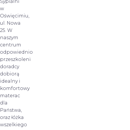
Sypialni
w
Oświęcimiu,
ul. Nowa
25. W
naszym
centrum
odpowiednio
przeszkoleni
doradcy
dobiorą
idealny i
komfortowy
materac
dla
Państwa,
oraz łóżka
wszelkiego