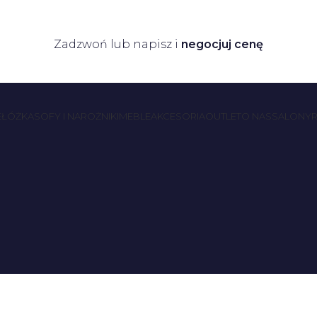
Zadzwoń lub napisz i
negocjuj cenę
E
ŁÓŻKA
SOFY I NAROŻNIKI
MEBLE
AKCESORIA
OUTLET
O NAS
SALONY
R