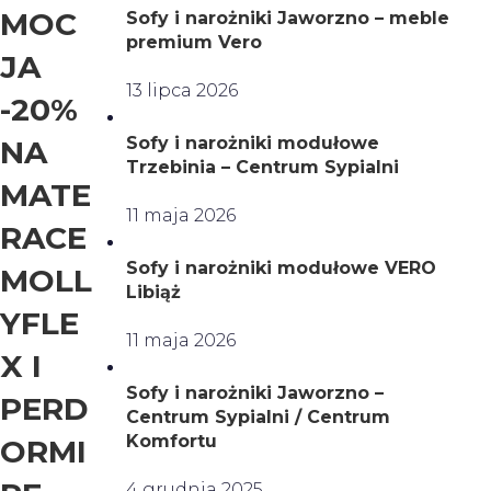
MOC
Sofy i narożniki Jaworzno – meble
premium Vero
JA
13 lipca 2026
-20%
Sofy i narożniki modułowe
NA
Trzebinia – Centrum Sypialni
MATE
11 maja 2026
RACE
Sofy i narożniki modułowe VERO
MOLL
Libiąż
YFLE
11 maja 2026
X I
Sofy i narożniki Jaworzno –
PERD
Centrum Sypialni / Centrum
Komfortu
ORMI
4 grudnia 2025