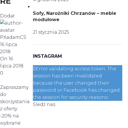
RE
Sofy, Narożniki Chrzanów – meble
Dodał
modułowe
21 stycznia 2025
PXadamCS
16 lipca
2018
INSTAGRAM
On 16
lipca 2018
Error validating access token: The
0
session has been invalidated
because the user changed their
Zapraszamy
password or Facebook has changed
do
the session for security reasons.
skorzystania
Śledź nas
z oferty
-20% na
wybrane