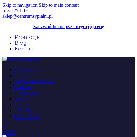
Skip to navigation
Skip to main content
518 225 110
sklep@centrumsypialni.pl
Zadzwoń lub napisz i
negocjuj cenę
Promocje
Blog
Kontakt
Materace
Łóżka
Sofy i Narożniki
Meble
Akcesoria
Outlet
O nas
Salony
Realizacje
0
0
items