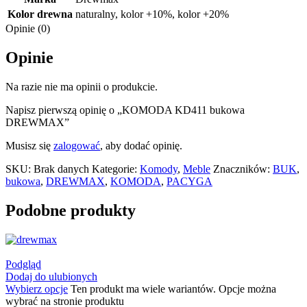
Kolor drewna
naturalny
,
kolor +10%
,
kolor +20%
Opinie (0)
Opinie
Na razie nie ma opinii o produkcie.
Napisz pierwszą opinię o „KOMODA KD411 bukowa
DREWMAX”
Musisz się
zalogować
, aby dodać opinię.
SKU:
Brak danych
Kategorie:
Komody
,
Meble
Znaczników:
BUK
,
bukowa
,
DREWMAX
,
KOMODA
,
PACYGA
Podobne produkty
Podgląd
Dodaj do ulubionych
Wybierz opcje
Ten produkt ma wiele wariantów. Opcje można
wybrać na stronie produktu