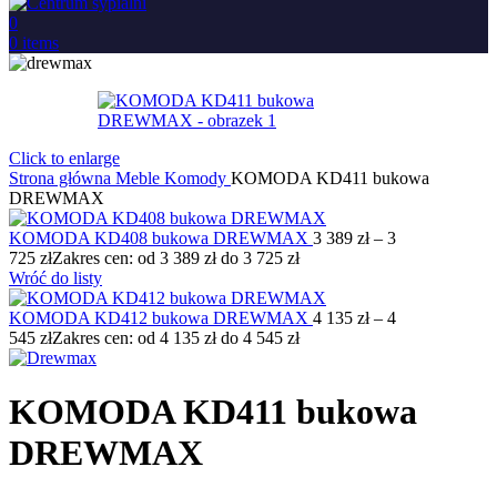
0
0
items
Click to enlarge
Strona główna
Meble
Komody
KOMODA KD411 bukowa
DREWMAX
KOMODA KD408 bukowa DREWMAX
3 389
zł
–
3
725
zł
Zakres cen: od 3 389 zł do 3 725 zł
Wróć do listy
KOMODA KD412 bukowa DREWMAX
4 135
zł
–
4
545
zł
Zakres cen: od 4 135 zł do 4 545 zł
KOMODA KD411 bukowa
DREWMAX