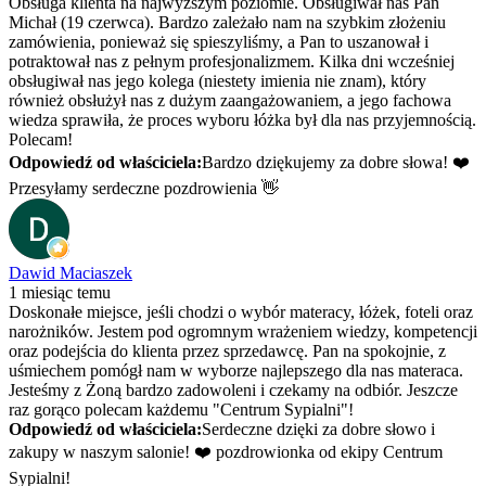
Obsługa klienta na najwyższym poziomie. Obsługiwał nas Pan
Michał (19 czerwca). Bardzo zależało nam na szybkim złożeniu
zamówienia, ponieważ się spieszyliśmy, a Pan to uszanował i
potraktował nas z pełnym profesjonalizmem. Kilka dni wcześniej
obsługiwał nas jego kolega (niestety imienia nie znam), który
również obsłużył nas z dużym zaangażowaniem, a jego fachowa
wiedza sprawiła, że proces wyboru łóżka był dla nas przyjemnością.
Polecam!
Odpowiedź od właściciela:
Bardzo dziękujemy za dobre słowa! ❤️
Przesyłamy serdeczne pozdrowienia 👋
Dawid Maciaszek
1 miesiąc temu
Doskonałe miejsce, jeśli chodzi o wybór materacy, łóżek, foteli oraz
narożników. Jestem pod ogromnym wrażeniem wiedzy, kompetencji
oraz podejścia do klienta przez sprzedawcę. Pan na spokojnie, z
uśmiechem pomógł nam w wyborze najlepszego dla nas materaca.
Jesteśmy z Żoną bardzo zadowoleni i czekamy na odbiór. Jeszcze
raz gorąco polecam każdemu "Centrum Sypialni"!
Odpowiedź od właściciela:
Serdeczne dzięki za dobre słowo i
zakupy w naszym salonie! ❤️ pozdrowionka od ekipy Centrum
Sypialni!