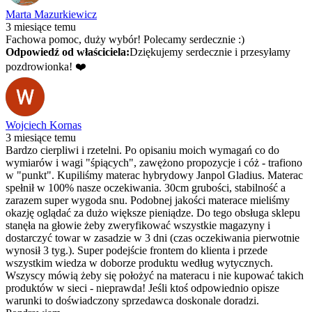
Marta Mazurkiewicz
3 miesiące temu
Fachowa pomoc, duży wybór! Polecamy serdecznie :)
Odpowiedź od właściciela:
Dziękujemy serdecznie i przesyłamy
pozdrowionka! ❤️
Wojciech Kornas
3 miesiące temu
Bardzo cierpliwi i rzetelni. Po opisaniu moich wymagań co do
wymiarów i wagi "śpiących", zawężono propozycje i cóż - trafiono
w "punkt". Kupiliśmy materac hybrydowy Janpol Gladius. Materac
spełnił w 100% nasze oczekiwania. 30cm grubości, stabilność a
zarazem super wygoda snu. Podobnej jakości materace mieliśmy
okazję oglądać za dużo większe pieniądze. Do tego obsługa sklepu
stanęła na głowie żeby zweryfikować wszystkie magazyny i
dostarczyć towar w zasadzie w 3 dni (czas oczekiwania pierwotnie
wynosił 3 tyg.). Super podejście frontem do klienta i przede
wszystkim wiedza w doborze produktu według wytycznych.
Wszyscy mówią żeby się położyć na materacu i nie kupować takich
produktów w sieci - nieprawda! Jeśli ktoś odpowiednio opisze
warunki to doświadczony sprzedawca doskonale doradzi.