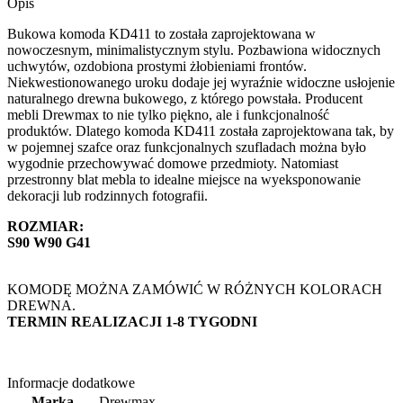
Opis
Bukowa komoda KD411 to została zaprojektowana w
nowoczesnym, minimalistycznym stylu. Pozbawiona widocznych
uchwytów, ozdobiona prostymi żłobieniami frontów.
Niekwestionowanego uroku dodaje jej wyraźnie widoczne usłojenie
naturalnego drewna bukowego, z którego powstała. Producent
mebli Drewmax to nie tylko piękno, ale i funkcjonalność
produktów. Dlatego komoda KD411 została zaprojektowana tak, by
w pojemnej szafce oraz funkcjonalnych szufladach można było
wygodnie przechowywać domowe przedmioty. Natomiast
przestronny blat mebla to idealne miejsce na wyeksponowanie
dekoracji lub rodzinnych fotografii.
ROZMIAR:
S90 W90 G41
KOMODĘ MOŻNA ZAMÓWIĆ W RÓŻNYCH KOLORACH
DREWNA.
TERMIN REALIZACJI 1-8 TYGODNI
Informacje dodatkowe
Marka
Drewmax