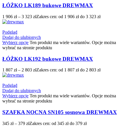
ŁÓŻKO LK189 bukowe DREWMAX
1 906
zł
–
3 323
zł
Zakres cen: od 1 906 zł do 3 323 zł
Podgląd
Dodaj do ulubionych
Wybierz opcje
Ten produkt ma wiele wariantów. Opcje można
wybrać na stronie produktu
ŁÓŻKO LK192 bukowe DREWMAX
1 807
zł
–
2 803
zł
Zakres cen: od 1 807 zł do 2 803 zł
Podgląd
Dodaj do ulubionych
Wybierz opcje
Ten produkt ma wiele wariantów. Opcje można
wybrać na stronie produktu
SZAFKA NOCNA SN105 sosnowa DREWMAX
345
zł
–
379
zł
Zakres cen: od 345 zł do 379 zł