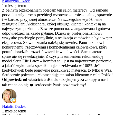
Katarzyna Tkacz
1 miesiąc temu
Z pełnym przekonaniem polecam ten salon materacy! Od samego
początku cały proces przebiegł wzorowo – profesjonalnie, sprawnie
i w bardzo przyjaznej atmosferze. Na szczególne wyróżnienie
zasługuje Pani Aleksandra, której obsługa klienta i kontakt są na
najwyższym poziomie. Zawsze pomocna, zaangażowana i gotowa
odpowiedzieć na każde pytanie. Dzięki jej profesjonalizmowi
wszystko przebiegło pomyślnie, a realizacja zamówienia była wręcz
ekspresowa. Słowa uznania należą się również Panu Jakubowi –
konkretnemu, rzeczowemu i kompetentnemu człowiekowi, który
potrafi doradzić i rozwiać wszelkie wątpliwości. Sam materac
sprawuje się rewelacyjnie. Z czystym sumieniem rekomenduję
model Serta Elie Latex – komfort snu jest na najwyższym poziomie,
a jakość wykonania spełniła moje oczekiwania w 100%. Jeśli
kiedykolwiek będę ponownie poszukiwać materaca, to tylko u Was.
Serdecznie polecam i rekomenduję ten salon klientom z całej Polski!
Odpowiedź od właściciela:
Bardzo dziękujemy za zakupy u nas i
tak cenną opinię ❤️ serdecznie Panią pozdrawiamy!
Natalia Dudek
1 miesiąc temu