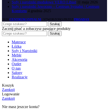
Sofy i narożniki modułowe VERO Libiąż
11 maja 2026
Sofy i narożniki Jaworzno – Centrum Sypialni / Centrum
Komfortu
4 grudnia 2025
2026
CENTRUM SYPIALNI
| STWORZONO PRZEZ
PROADAX
Szukaj
Zacznij pisać a zobaczysz pasujące produkty
Szukaj
Materace
Łóżka
Sofy i Narożniki
Meble
Akcesoria
Outlet
O nas
Salony
Realizacje
Koszyk
Zamknij
Logowanie
Zamknij
Nie masz jeszcze konta?