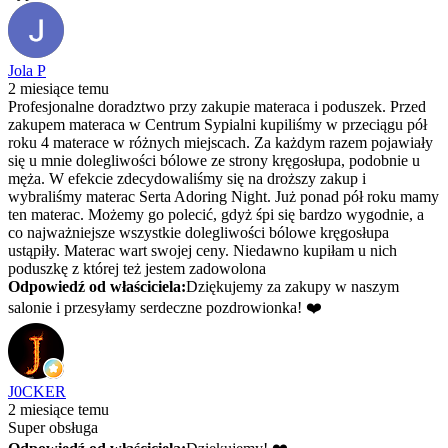
Jola P
2 miesiące temu
Profesjonalne doradztwo przy zakupie materaca i poduszek. Przed
zakupem materaca w Centrum Sypialni kupiliśmy w przeciągu pół
roku 4 materace w różnych miejscach. Za każdym razem pojawiały
się u mnie dolegliwości bólowe ze strony kręgosłupa, podobnie u
męża. W efekcie zdecydowaliśmy się na droższy zakup i
wybraliśmy materac Serta Adoring Night. Już ponad pół roku mamy
ten materac. Możemy go polecić, gdyż śpi się bardzo wygodnie, a
co najważniejsze wszystkie dolegliwości bólowe kręgosłupa
ustąpiły. Materac wart swojej ceny. Niedawno kupiłam u nich
poduszkę z której też jestem zadowolona
Odpowiedź od właściciela:
Dziękujemy za zakupy w naszym
salonie i przesyłamy serdeczne pozdrowionka! ❤️
J0CKER
2 miesiące temu
Super obsługa