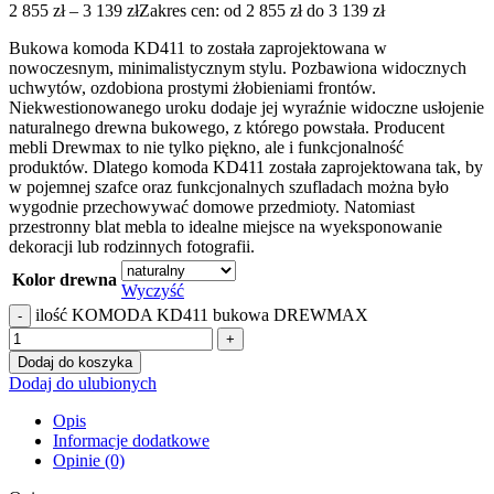
2 855
zł
–
3 139
zł
Zakres cen: od 2 855 zł do 3 139 zł
Bukowa komoda KD411 to została zaprojektowana w
nowoczesnym, minimalistycznym stylu. Pozbawiona widocznych
uchwytów, ozdobiona prostymi żłobieniami frontów.
Niekwestionowanego uroku dodaje jej wyraźnie widoczne usłojenie
naturalnego drewna bukowego, z którego powstała. Producent
mebli Drewmax to nie tylko piękno, ale i funkcjonalność
produktów. Dlatego komoda KD411 została zaprojektowana tak, by
w pojemnej szafce oraz funkcjonalnych szufladach można było
wygodnie przechowywać domowe przedmioty. Natomiast
przestronny blat mebla to idealne miejsce na wyeksponowanie
dekoracji lub rodzinnych fotografii.
Kolor drewna
Wyczyść
ilość KOMODA KD411 bukowa DREWMAX
Dodaj do koszyka
Dodaj do ulubionych
Opis
Informacje dodatkowe
Opinie (0)