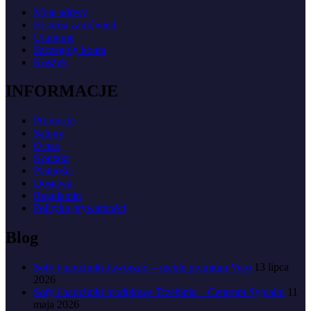
Moje adresy
Historia zamówień
Ulubione
Szczegóły konta
Koszyk
INFORMACJE
Promocje
Salony
O nas
Kontakt
Płatności
Dostawa
Regulamin
Polityka prywatności
Blog
Sofy i narożniki Jaworzno – meble premium Vero
13 lipca
2026
Sofy i narożniki modułowe Trzebinia – Centrum Sypialni
11
maja 2026