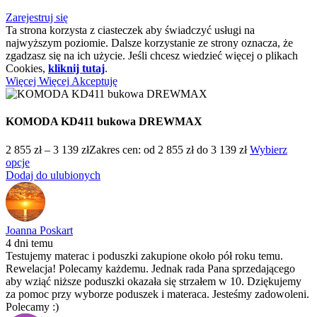
Zarejestruj się
Ta strona korzysta z ciasteczek aby świadczyć usługi na
najwyższym poziomie. Dalsze korzystanie ze strony oznacza, że
zgadzasz się na ich użycie. Jeśli chcesz wiedzieć więcej o plikach
Cookies,
kliknij tutaj
.
Więcej
Więcej
Akceptuję
KOMODA KD411 bukowa DREWMAX
2 855
zł
–
3 139
zł
Zakres cen: od 2 855 zł do 3 139 zł
Wybierz
opcje
Dodaj do ulubionych
Joanna Poskart
4 dni temu
Testujemy materac i poduszki zakupione około pół roku temu.
Rewelacja! Polecamy każdemu. Jednak rada Pana sprzedającego
aby wziąć niższe poduszki okazała się strzałem w 10. Dziękujemy
za pomoc przy wyborze poduszek i materaca. Jesteśmy zadowoleni.
Polecamy :)