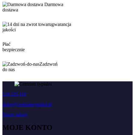
Darmowa
dostawa
gwarancja
jakości
Płać
bezpiecznie
Zadzwoń
do nas
518 225 110
sklep@centrumsypialni.pl
Nasze salony
MOJE KONTO