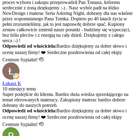
proces wyboru i zakupu przeprowadził Pan Tomasz, któremu
serdecznie z żoną dziękujemy :-) . Nasz wybór padł na łóżko
NewDesign i materac Serta Adoring Night, dobrany dla nas właśnie
przez wspomnianego Pana Tomka. Dopiero po 40 latach życia w
pełni zrozumieliśmy, jak to jest naprawdę dobrze spać. Kupiony
zestaw całkowicie zmienił nasze poranki - budzimy się wypoczęci,
bez bólu pleców i z energią na cały dzień. Dziękujemy z całego
serca :-) !
Odpowiedź od właściciela:
Bardzo dziękujemy za dobre słowo i
ocenę naszej firmy! ❤️ Serdeczne pozdrowienia od całej ekipy
Centrum Sypialni! 🫡
Łukasz K
10 miesięcy temu
Super podejście do klienta. Bardzo duża wiedza sprzedającego na
temat oferowanych materacy. Zakupiony materac bardzo dobrze
dobrany do naszych potrzeb.
Odpowiedź od właściciela:
Bardzo dziękujemy za dobre słowo i
ocenę naszej firmy! ❤️ Serdeczne pozdrowienia od całej ekipy
Centrum Sypialni! 🫡