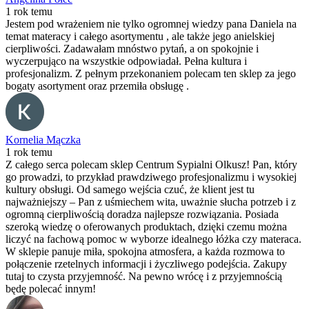
1 rok temu
Jestem pod wrażeniem nie tylko ogromnej wiedzy pana Daniela na
temat materacy i całego asortymentu , ale także jego anielskiej
cierpliwości. Zadawałam mnóstwo pytań, a on spokojnie i
wyczerpująco na wszystkie odpowiadał. Pełna kultura i
profesjonalizm. Z pełnym przekonaniem polecam ten sklep za jego
bogaty asortyment oraz przemiła obsługę .
Kornelia Mączka
1 rok temu
Z całego serca polecam sklep Centrum Sypialni Olkusz! Pan, który
go prowadzi, to przykład prawdziwego profesjonalizmu i wysokiej
kultury obsługi. Od samego wejścia czuć, że klient jest tu
najważniejszy – Pan z uśmiechem wita, uważnie słucha potrzeb i z
ogromną cierpliwością doradza najlepsze rozwiązania. Posiada
szeroką wiedzę o oferowanych produktach, dzięki czemu można
liczyć na fachową pomoc w wyborze idealnego łóżka czy materaca.
W sklepie panuje miła, spokojna atmosfera, a każda rozmowa to
połączenie rzetelnych informacji i życzliwego podejścia. Zakupy
tutaj to czysta przyjemność. Na pewno wrócę i z przyjemnością
będę polecać innym!