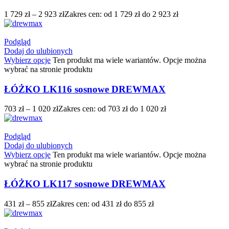
1 729
zł
–
2 923
zł
Zakres cen: od 1 729 zł do 2 923 zł
Podgląd
Dodaj do ulubionych
Wybierz opcje
Ten produkt ma wiele wariantów. Opcje można
wybrać na stronie produktu
ŁÓŻKO LK116 sosnowe DREWMAX
703
zł
–
1 020
zł
Zakres cen: od 703 zł do 1 020 zł
Podgląd
Dodaj do ulubionych
Wybierz opcje
Ten produkt ma wiele wariantów. Opcje można
wybrać na stronie produktu
ŁÓŻKO LK117 sosnowe DREWMAX
431
zł
–
855
zł
Zakres cen: od 431 zł do 855 zł