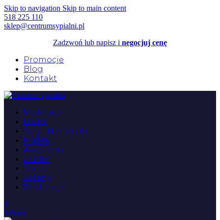
Skip to navigation
Skip to main content
518 225 110
sklep@centrumsypialni.pl
Zadzwoń lub napisz i
negocjuj cenę
Promocje
Blog
Kontakt
Materace
Łóżka
Sofy i Narożniki
Meble
Akcesoria
Outlet
O nas
Salony
Realizacje
0
0
items