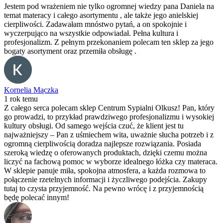
Jestem pod wrażeniem nie tylko ogromnej wiedzy pana Daniela na
temat materacy i całego asortymentu , ale także jego anielskiej
cierpliwości. Zadawałam mnóstwo pytań, a on spokojnie i
wyczerpująco na wszystkie odpowiadał. Pełna kultura i
profesjonalizm. Z pełnym przekonaniem polecam ten sklep za jego
bogaty asortyment oraz przemiła obsługę .
Kornelia Mączka
1 rok temu
Z całego serca polecam sklep Centrum Sypialni Olkusz! Pan, który
go prowadzi, to przykład prawdziwego profesjonalizmu i wysokiej
kultury obsługi. Od samego wejścia czuć, że klient jest tu
najważniejszy – Pan z uśmiechem wita, uważnie słucha potrzeb i z
ogromną cierpliwością doradza najlepsze rozwiązania. Posiada
szeroką wiedzę o oferowanych produktach, dzięki czemu można
liczyć na fachową pomoc w wyborze idealnego łóżka czy materaca.
W sklepie panuje miła, spokojna atmosfera, a każda rozmowa to
połączenie rzetelnych informacji i życzliwego podejścia. Zakupy
tutaj to czysta przyjemność. Na pewno wrócę i z przyjemnością
będę polecać innym!