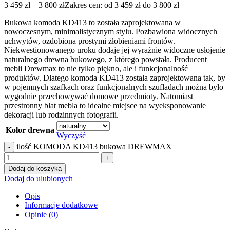
3 459
zł
–
3 800
zł
Zakres cen: od 3 459 zł do 3 800 zł
Bukowa komoda KD413 to została zaprojektowana w
nowoczesnym, minimalistycznym stylu. Pozbawiona widocznych
uchwytów, ozdobiona prostymi żłobieniami frontów.
Niekwestionowanego uroku dodaje jej wyraźnie widoczne usłojenie
naturalnego drewna bukowego, z którego powstała. Producent
mebli Drewmax to nie tylko piękno, ale i funkcjonalność
produktów. Dlatego komoda KD413 została zaprojektowana tak, by
w pojemnych szafkach oraz funkcjonalnych szufladach można było
wygodnie przechowywać domowe przedmioty. Natomiast
przestronny blat mebla to idealne miejsce na wyeksponowanie
dekoracji lub rodzinnych fotografii.
Kolor drewna
Wyczyść
ilość KOMODA KD413 bukowa DREWMAX
Dodaj do koszyka
Dodaj do ulubionych
Opis
Informacje dodatkowe
Opinie (0)