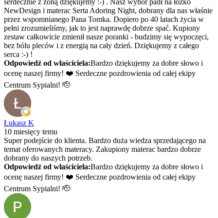
serdecznie z żoną dziękujemy :-) . Nasz wybór padł na łóżko
NewDesign i materac Serta Adoring Night, dobrany dla nas właśnie
przez wspomnianego Pana Tomka. Dopiero po 40 latach życia w
pełni zrozumieliśmy, jak to jest naprawdę dobrze spać. Kupiony
zestaw całkowicie zmienił nasze poranki - budzimy się wypoczęci,
bez bólu pleców i z energią na cały dzień. Dziękujemy z całego
serca :-) !
Odpowiedź od właściciela:
Bardzo dziękujemy za dobre słowo i
ocenę naszej firmy! ❤️ Serdeczne pozdrowienia od całej ekipy
Centrum Sypialni! 🫡
Łukasz K
10 miesięcy temu
Super podejście do klienta. Bardzo duża wiedza sprzedającego na
temat oferowanych materacy. Zakupiony materac bardzo dobrze
dobrany do naszych potrzeb.
Odpowiedź od właściciela:
Bardzo dziękujemy za dobre słowo i
ocenę naszej firmy! ❤️ Serdeczne pozdrowienia od całej ekipy
Centrum Sypialni! 🫡