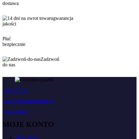
dostawa
gwarancja
jakości
Płać
bezpiecznie
Zadzwoń
do nas
518 225 110
sklep@centrumsypialni.pl
Nasze salony
MOJE KONTO
Moje adresy