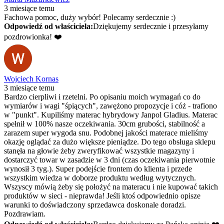
3 miesiące temu
Fachowa pomoc, duży wybór! Polecamy serdecznie :)
Odpowiedź od właściciela:
Dziękujemy serdecznie i przesyłamy
pozdrowionka! ❤️
Wojciech Kornas
3 miesiące temu
Bardzo cierpliwi i rzetelni. Po opisaniu moich wymagań co do
wymiarów i wagi "śpiących", zawężono propozycje i cóż - trafiono
w "punkt". Kupiliśmy materac hybrydowy Janpol Gladius. Materac
spełnił w 100% nasze oczekiwania. 30cm grubości, stabilność a
zarazem super wygoda snu. Podobnej jakości materace mieliśmy
okazję oglądać za dużo większe pieniądze. Do tego obsługa sklepu
stanęła na głowie żeby zweryfikować wszystkie magazyny i
dostarczyć towar w zasadzie w 3 dni (czas oczekiwania pierwotnie
wynosił 3 tyg.). Super podejście frontem do klienta i przede
wszystkim wiedza w doborze produktu według wytycznych.
Wszyscy mówią żeby się położyć na materacu i nie kupować takich
produktów w sieci - nieprawda! Jeśli ktoś odpowiednio opisze
warunki to doświadczony sprzedawca doskonale doradzi.
Pozdrawiam.