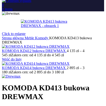
0
0
items
Click to enlarge
Strona główna
Meble
Komody
KOMODA KD413 bukowa
DREWMAX
KOMODA KD412 bukowa DREWMAX
4 135
zł
–
4
545
zł
Zakres cen: od 4 135 zł do 4 545 zł
Wróć do listy
KOMODA KD414 bukowa DREWMAX
2 895
zł
–
3
180
zł
Zakres cen: od 2 895 zł do 3 180 zł
KOMODA KD413 bukowa
DREWMAX