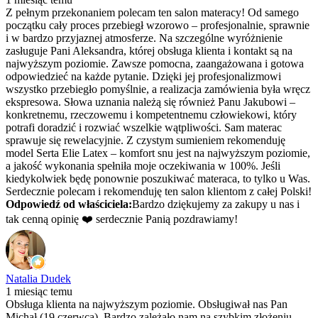
Z pełnym przekonaniem polecam ten salon materacy! Od samego
początku cały proces przebiegł wzorowo – profesjonalnie, sprawnie
i w bardzo przyjaznej atmosferze. Na szczególne wyróżnienie
zasługuje Pani Aleksandra, której obsługa klienta i kontakt są na
najwyższym poziomie. Zawsze pomocna, zaangażowana i gotowa
odpowiedzieć na każde pytanie. Dzięki jej profesjonalizmowi
wszystko przebiegło pomyślnie, a realizacja zamówienia była wręcz
ekspresowa. Słowa uznania należą się również Panu Jakubowi –
konkretnemu, rzeczowemu i kompetentnemu człowiekowi, który
potrafi doradzić i rozwiać wszelkie wątpliwości. Sam materac
sprawuje się rewelacyjnie. Z czystym sumieniem rekomenduję
model Serta Elie Latex – komfort snu jest na najwyższym poziomie,
a jakość wykonania spełniła moje oczekiwania w 100%. Jeśli
kiedykolwiek będę ponownie poszukiwać materaca, to tylko u Was.
Serdecznie polecam i rekomenduję ten salon klientom z całej Polski!
Odpowiedź od właściciela:
Bardzo dziękujemy za zakupy u nas i
tak cenną opinię ❤️ serdecznie Panią pozdrawiamy!
Natalia Dudek
1 miesiąc temu
Obsługa klienta na najwyższym poziomie. Obsługiwał nas Pan
Michał (19 czerwca). Bardzo zależało nam na szybkim złożeniu