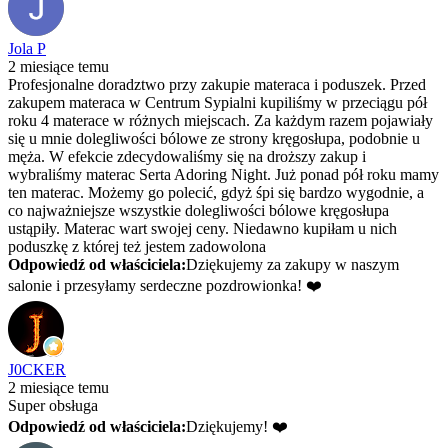
Jola P
2 miesiące temu
Profesjonalne doradztwo przy zakupie materaca i poduszek. Przed
zakupem materaca w Centrum Sypialni kupiliśmy w przeciągu pół
roku 4 materace w różnych miejscach. Za każdym razem pojawiały
się u mnie dolegliwości bólowe ze strony kręgosłupa, podobnie u
męża. W efekcie zdecydowaliśmy się na droższy zakup i
wybraliśmy materac Serta Adoring Night. Już ponad pół roku mamy
ten materac. Możemy go polecić, gdyż śpi się bardzo wygodnie, a
co najważniejsze wszystkie dolegliwości bólowe kręgosłupa
ustąpiły. Materac wart swojej ceny. Niedawno kupiłam u nich
poduszkę z której też jestem zadowolona
Odpowiedź od właściciela:
Dziękujemy za zakupy w naszym
salonie i przesyłamy serdeczne pozdrowionka! ❤️
J0CKER
2 miesiące temu
Super obsługa
Odpowiedź od właściciela:
Dziękujemy! ❤️