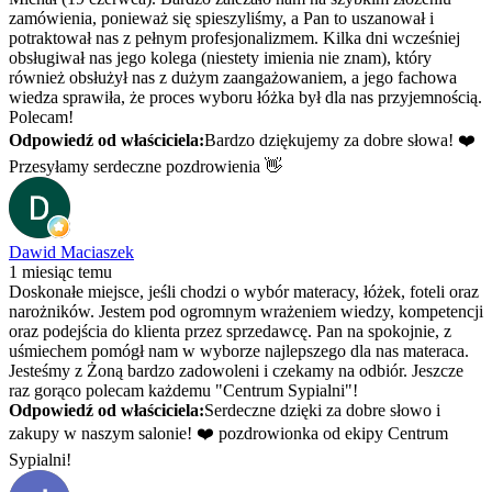
zamówienia, ponieważ się spieszyliśmy, a Pan to uszanował i
potraktował nas z pełnym profesjonalizmem. Kilka dni wcześniej
obsługiwał nas jego kolega (niestety imienia nie znam), który
również obsłużył nas z dużym zaangażowaniem, a jego fachowa
wiedza sprawiła, że proces wyboru łóżka był dla nas przyjemnością.
Polecam!
Odpowiedź od właściciela:
Bardzo dziękujemy za dobre słowa! ❤️
Przesyłamy serdeczne pozdrowienia 👋
Dawid Maciaszek
1 miesiąc temu
Doskonałe miejsce, jeśli chodzi o wybór materacy, łóżek, foteli oraz
narożników. Jestem pod ogromnym wrażeniem wiedzy, kompetencji
oraz podejścia do klienta przez sprzedawcę. Pan na spokojnie, z
uśmiechem pomógł nam w wyborze najlepszego dla nas materaca.
Jesteśmy z Żoną bardzo zadowoleni i czekamy na odbiór. Jeszcze
raz gorąco polecam każdemu "Centrum Sypialni"!
Odpowiedź od właściciela:
Serdeczne dzięki za dobre słowo i
zakupy w naszym salonie! ❤️ pozdrowionka od ekipy Centrum
Sypialni!