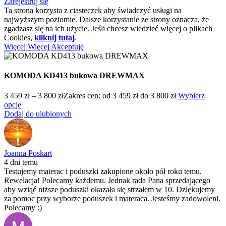
Zarejestruj się
Ta strona korzysta z ciasteczek aby świadczyć usługi na
najwyższym poziomie. Dalsze korzystanie ze strony oznacza, że
zgadzasz się na ich użycie. Jeśli chcesz wiedzieć więcej o plikach
Cookies,
kliknij tutaj
.
Więcej
Więcej
Akceptuję
KOMODA KD413 bukowa DREWMAX
3 459
zł
–
3 800
zł
Zakres cen: od 3 459 zł do 3 800 zł
Wybierz
opcje
Dodaj do ulubionych
Joanna Poskart
4 dni temu
Testujemy materac i poduszki zakupione około pół roku temu.
Rewelacja! Polecamy każdemu. Jednak rada Pana sprzedającego
aby wziąć niższe poduszki okazała się strzałem w 10. Dziękujemy
za pomoc przy wyborze poduszek i materaca. Jesteśmy zadowoleni.
Polecamy :)