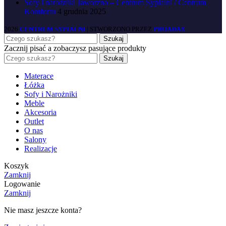
Sofy i narożniki Jaworzno – Centrum Sypialni / Centrum
Komfortu
4 grudnia 2025
2026
CENTRUM SYPIALNI
| STWORZONO PRZEZ
PROADAX
Szukaj
Zacznij pisać a zobaczysz pasujące produkty
Szukaj
Materace
Łóżka
Sofy i Narożniki
Meble
Akcesoria
Outlet
O nas
Salony
Realizacje
Koszyk
Zamknij
Logowanie
Zamknij
Nie masz jeszcze konta?