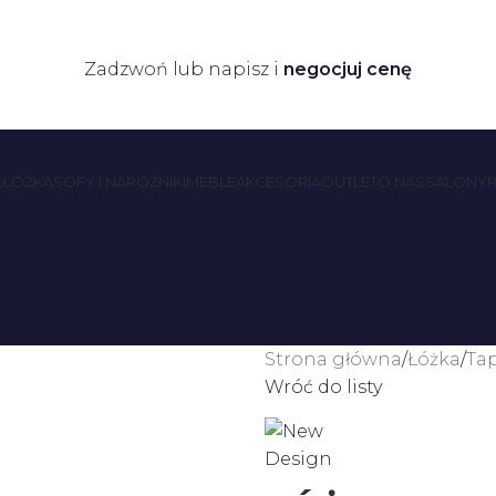
Zadzwoń lub napisz i
negocjuj cenę
E
ŁÓŻKA
SOFY I NAROŻNIKI
MEBLE
AKCESORIA
OUTLET
O NAS
SALONY
R
Strona główna
Łóżka
Ta
Wróć do listy