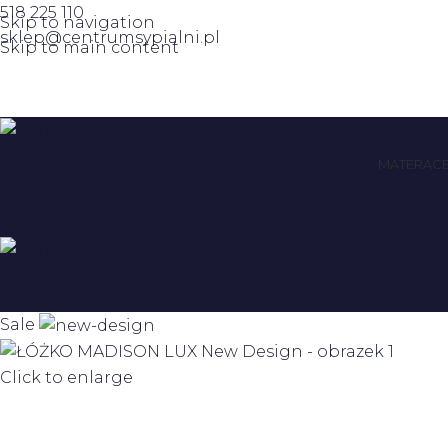
518 225 110
Skip to navigation
sklep@centrumsypialni.pl
Skip to main content
MATERAC
0
0
items
0
0
items
Sale
Click to enlarge