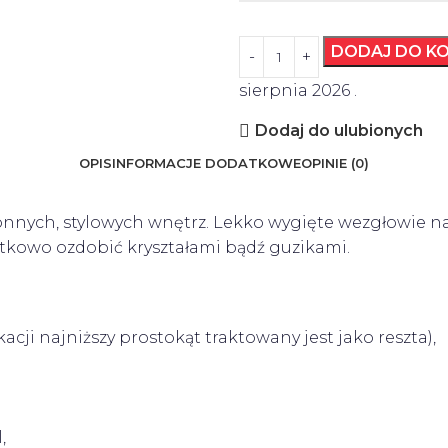
DODAJ DO K
sierpnia 2026
.
Dodaj do ulubionych
OPIS
INFORMACJE DODATKOWE
OPINIE (0)
nnych, stylowych wnętrz. Lekko wygięte wezgłowie nad
tkowo ozdobić kryształami bądź guzikami.
ji najniższy prostokąt traktowany jest jako reszta),
,