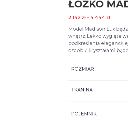
ŁÓŻKO MAD
2 142
zł
–
4 444
zł
Model Madison Lux będzi
wnętrz. Lekko wygięte we
podkreślenia elegancki
ozdobić kryształami bądź
ROZMIAR
TKANINA
POJEMNIK