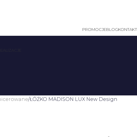
PROMOCJE
BLOG
KONTAKT
EALIZACJE
picerowane
ŁÓŻKO MADISON LUX New Design