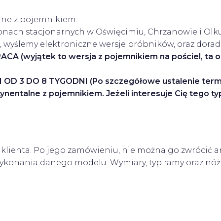
lne z pojemnikiem.
onach stacjonarnych w Oświęcimiu, Chrzanowie i Olku
 wyślemy elektroniczne wersje próbników, oraz dorad
wyjątek to wersja z pojemnikiem na pościel, ta ob
3 DO 8 TYGODNI (Po szczegółowe ustalenie terminu,
ntalne z pojemnikiem. Jeżeli interesuje Cię tego typ
lienta. Po jego zamówieniu, nie można go zwrócić a
i wykonania danego modelu. Wymiary, typ ramy oraz n