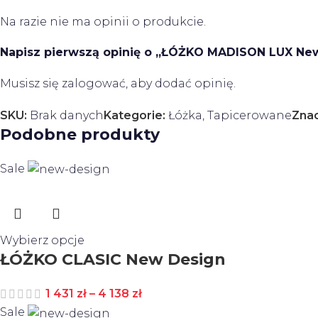
Na razie nie ma opinii o produkcie.
Napisz pierwszą opinię o „ŁÓŻKO MADISON LUX Ne
Musisz się
zalogować
, aby dodać opinię.
SKU:
Brak danych
Kategorie:
Łóżka
,
Tapicerowane
Znac
Podobne produkty
Sale
Wybierz opcje
ŁÓŻKO CLASIC New Design
1 431
zł
–
4 138
zł
Sale