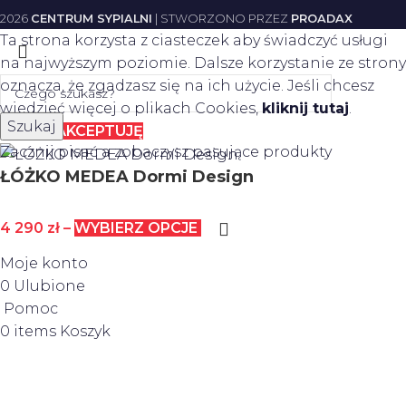
2026
CENTRUM SYPIALNI
| STWORZONO PRZEZ
PROADAX
Ta strona korzysta z ciasteczek aby świadczyć usługi
na najwyższym poziomie. Dalsze korzystanie ze strony
oznacza, że zgadzasz się na ich użycie. Jeśli chcesz
wiedzieć więcej o plikach Cookies,
kliknij tutaj
.
Szukaj
Więcej
AKCEPTUJĘ
Zacznij pisać a zobaczysz pasujące produkty
ŁÓŻKO MEDEA Dormi Design
4 290
zł
–
WYBIERZ OPCJE
Moje konto
0
Ulubione
Pomoc
0
items
Koszyk
Joanna Poskart
2 dni temu