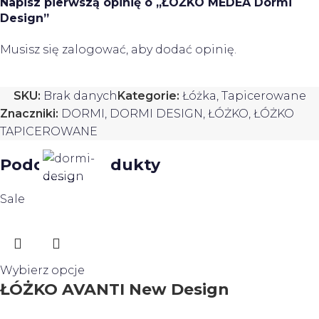
Napisz pierwszą opinię o „ŁÓŻKO MEDEA Dormi
Design”
Musisz się
zalogować
, aby dodać opinię.
SKU:
Brak danych
Kategorie:
Łóżka
,
Tapicerowane
Znaczniki:
DORMI
,
DORMI DESIGN
,
ŁÓŻKO
,
ŁÓŻKO
TAPICEROWANE
Podobne produkty
Sale
Wybierz opcje
ŁÓŻKO AVANTI New Design