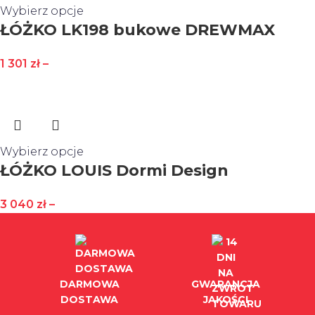
Wybierz opcje
ŁÓŻKO LK198 bukowe DREWMAX
1 301
zł
–
Wybierz opcje
ŁÓŻKO LOUIS Dormi Design
3 040
zł
–
DARMOWA
GWARANCJA
DOSTAWA
JAKOŚCI