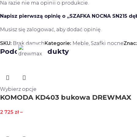
Na razie nie ma opinii o produkcie.
Napisz pierwszą opinię o „SZAFKA NOCNA SN215 
Musisz się
zalogować
, aby dodać opinię.
SKU:
Brak danych
Kategorie:
Meble
,
Szafki nocne
Znac
Podobne produkty
Wybierz opcje
KOMODA KD403 bukowa DREWMAX
2 725
zł
–