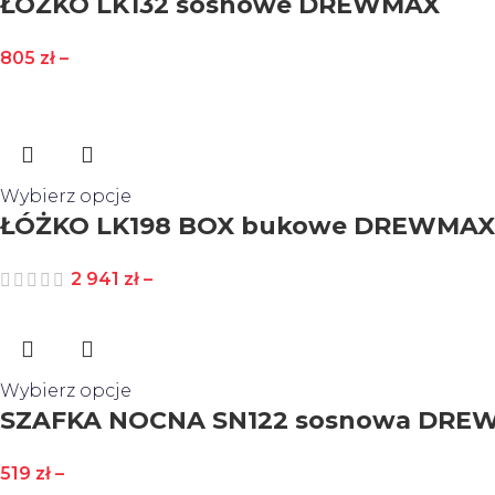
ŁÓŻKO LK132 sosnowe DREWMAX
805
zł
–
Wybierz opcje
ŁÓŻKO LK198 BOX bukowe DREWMAX
2 941
zł
–
Wybierz opcje
SZAFKA NOCNA SN122 sosnowa DRE
519
zł
–