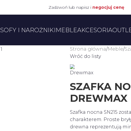
Zadzwoń lub napisz i
negocjuj cenę
A
SOFY I NAROŻNIKI
MEBLE
AKCESORIA
OUTL
Strona główna
Meble
Sz
Wróć do listy
SZAFKA NO
DREWMAX
Szafka nocna SN215 zost
charakterem. Proste bry
drewna reprezentują min