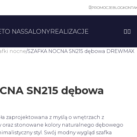
PROMOCJE
BLOG
KONTA
ET
O NAS
SALONY
REALIZACJE
afki nocne
SZAFKA NOCNA SN215 dębowa DREWMAX
CNA SN215 dębowa
ała zaprojektowana z myślą o wnętrzach z
ły oraz stonowane kolory naturalnego dębowego
imalistyczny styl. Swój modny wygląd szafka