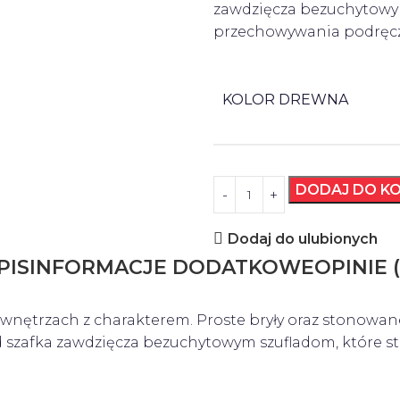
zawdzięcza bezuchytowym
przechowywania podręc
KOLOR DREWNA
DODAJ DO K
Dodaj do ulubionych
PIS
INFORMACJE DODATKOWE
OPINIE (
o wnętrzach z charakterem. Proste bryły oraz stonow
ąd szafka zawdzięcza bezuchytowym szufladom, które 