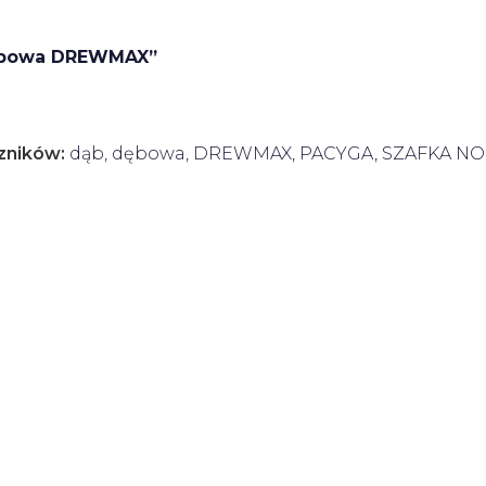
dębowa DREWMAX”
zników:
dąb
,
dębowa
,
DREWMAX
,
PACYGA
,
SZAFKA N