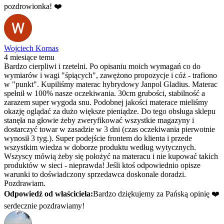
pozdrowionka! ❤️
Wojciech Kornas
4 miesiące temu
Bardzo cierpliwi i rzetelni. Po opisaniu moich wymagań co do
wymiarów i wagi "śpiących", zawężono propozycje i cóż - trafiono
w "punkt". Kupiliśmy materac hybrydowy Janpol Gladius. Materac
spełnił w 100% nasze oczekiwania. 30cm grubości, stabilność a
zarazem super wygoda snu. Podobnej jakości materace mieliśmy
okazję oglądać za dużo większe pieniądze. Do tego obsługa sklepu
stanęła na głowie żeby zweryfikować wszystkie magazyny i
dostarczyć towar w zasadzie w 3 dni (czas oczekiwania pierwotnie
wynosił 3 tyg.). Super podejście frontem do klienta i przede
wszystkim wiedza w doborze produktu według wytycznych.
Wszyscy mówią żeby się położyć na materacu i nie kupować takich
produktów w sieci - nieprawda! Jeśli ktoś odpowiednio opisze
warunki to doświadczony sprzedawca doskonale doradzi.
Pozdrawiam.
Odpowiedź od właściciela:
Bardzo dziękujemy za Pańską opinię ❤️
serdecznie pozdrawiamy!