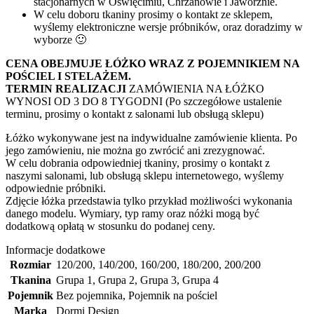
stacjonarnych w Oświęcimiu, Chrzanowie i Jaworznie.
W celu doboru tkaniny prosimy o kontakt ze sklepem,
wyślemy elektroniczne wersje próbników, oraz doradzimy w
wyborze 🙂
CENA OBEJMUJE ŁÓŻKO WRAZ Z POJEMNIKIEM NA
POŚCIEL I STELAŻEM.
TERMIN
REALIZACJI
ZAMÓWIENIA NA ŁÓŻKO
WYNOSI OD 3 DO 8 TYGODNI (Po szczegółowe ustalenie
terminu, prosimy o kontakt z salonami lub obsługą sklepu)
Łóżko wykonywane jest na indywidualne zamówienie klienta. Po
jego zamówieniu, nie można go zwrócić ani zrezygnować.
W celu dobrania odpowiedniej tkaniny, prosimy o kontakt z
naszymi salonami, lub obsługą sklepu internetowego, wyślemy
odpowiednie próbniki.
Zdjęcie łóżka przedstawia tylko przykład możliwości wykonania
danego modelu. Wymiary, typ ramy oraz nóżki mogą być
dodatkową opłatą w stosunku do podanej ceny.
Informacje dodatkowe
Rozmiar
120/200
,
140/200
,
160/200
,
180/200
,
200/200
Tkanina
Grupa 1
,
Grupa 2
,
Grupa 3
,
Grupa 4
Pojemnik
Bez pojemnika
,
Pojemnik na pościel
Marka
Dormi Design