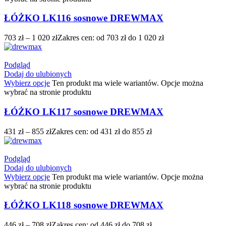
ŁÓŻKO LK116 sosnowe DREWMAX
703
zł
–
1 020
zł
Zakres cen: od 703 zł do 1 020 zł
Podgląd
Dodaj do ulubionych
Wybierz opcje
Ten produkt ma wiele wariantów. Opcje można
wybrać na stronie produktu
ŁÓŻKO LK117 sosnowe DREWMAX
431
zł
–
855
zł
Zakres cen: od 431 zł do 855 zł
Podgląd
Dodaj do ulubionych
Wybierz opcje
Ten produkt ma wiele wariantów. Opcje można
wybrać na stronie produktu
ŁÓŻKO LK118 sosnowe DREWMAX
446
zł
–
708
zł
Zakres cen: od 446 zł do 708 zł