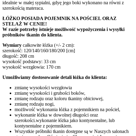
idealnie w małej sypialni, gdyę jego boki wykonano na równi z
szerokością materaca.
ŁÓŻKO POSIADA POJEMNIK NA POŚCIEL ORAZ
STELAŻ W CENIE!
W razie potrzeby istnieje możliwość wypożyczenia i wysyłki
próbników tkanin do klienta.
Wymiary
całkowite łóżka (+/- 2 cm):
szerokość: 120/140/160/180/200 [cm]
długość: 208 cm
wysokość podstawy: 33 cm
wysokość wezgłowia: 170 cm
Umożliwiamy dostosowanie detali łóżka do klienta:
zmianę wysokości wezgłowia
zmianę wysokości i grubości boków,
zmianę rodzaju oraz koloru tkaniny obiciowej,
zmianę rodzaju nogi,
możliwość wykonania łóżka z pojemnikiem na pościel,
wykonanie łóżka w dowolnej długości oraz
szerokości.wykonanie łóżka jako kontynentalne, lub
kontynentalne z pojemnikiem.
Wszystkie próbniki tkanin dostępne są w Naszych salonach