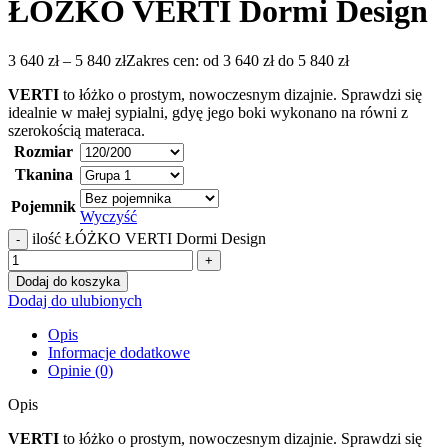
ŁÓŻKO VERTI Dormi Design
3 640
zł
–
5 840
zł
Zakres cen: od 3 640 zł do 5 840 zł
VERTI
to łóżko o prostym, nowoczesnym dizajnie. Sprawdzi się
idealnie w małej sypialni, gdyę jego boki wykonano na równi z
szerokością materaca.
Rozmiar
Tkanina
Pojemnik
Wyczyść
ilość ŁÓŻKO VERTI Dormi Design
Dodaj do koszyka
Dodaj do ulubionych
Opis
Informacje dodatkowe
Opinie (0)
Opis
VERTI
to łóżko o prostym, nowoczesnym dizajnie. Sprawdzi się