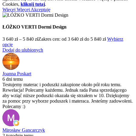
Cookies,
kliknij tutaj
.
Więcej
Więcej
Akceptuję
ŁÓŻKO VERTI Dormi Design
3 640
zł
–
5 840
zł
Zakres cen: od 3 640 zł do 5 840 zł
Wybierz
opcje
Dodaj do ulubionych
Joanna Poskart
6 dni temu
Testujemy materac i poduszki zakupione około pół roku temu.
Rewelacja! Polecamy każdemu. Jednak rada Pana sprzedającego
aby wziąć niższe poduszki okazała się strzałem w 10. Dziękujemy
za pomoc przy wyborze poduszek i materaca. Jesteśmy zadowoleni.
Polecamy :)
Mirosław Gancarczyk
2 tygodnie temu