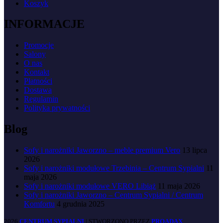
Koszyk
INFORMACJE
Promocje
Salony
O nas
Kontakt
Płatności
Dostawa
Regulamin
Polityka prywatności
Blog
Sofy i narożniki Jaworzno – meble premium Vero
13 lipca
2026
Sofy i narożniki modułowe Trzebinia – Centrum Sypialni
11
maja 2026
Sofy i narożniki modułowe VERO Libiąż
11 maja 2026
Sofy i narożniki Jaworzno – Centrum Sypialni / Centrum
Komfortu
4 grudnia 2025
2026
CENTRUM SYPIALNI
| STWORZONO PRZEZ
PROADAX