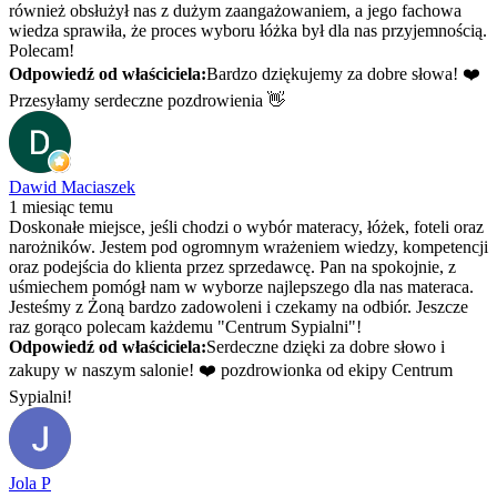
również obsłużył nas z dużym zaangażowaniem, a jego fachowa
wiedza sprawiła, że proces wyboru łóżka był dla nas przyjemnością.
Polecam!
Odpowiedź od właściciela:
Bardzo dziękujemy za dobre słowa! ❤️
Przesyłamy serdeczne pozdrowienia 👋
Dawid Maciaszek
1 miesiąc temu
Doskonałe miejsce, jeśli chodzi o wybór materacy, łóżek, foteli oraz
narożników. Jestem pod ogromnym wrażeniem wiedzy, kompetencji
oraz podejścia do klienta przez sprzedawcę. Pan na spokojnie, z
uśmiechem pomógł nam w wyborze najlepszego dla nas materaca.
Jesteśmy z Żoną bardzo zadowoleni i czekamy na odbiór. Jeszcze
raz gorąco polecam każdemu "Centrum Sypialni"!
Odpowiedź od właściciela:
Serdeczne dzięki za dobre słowo i
zakupy w naszym salonie! ❤️ pozdrowionka od ekipy Centrum
Sypialni!
Jola P