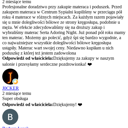
2 miesiące temu
Profesjonalne doradztwo przy zakupie materaca i poduszek. Przed
zakupem materaca w Centrum Sypialni kupiliśmy w przeciągu pół
roku 4 materace w różnych miejscach. Za każdym razem pojawiały
się u mnie dolegliwości bólowe ze strony kręgosłupa, podobnie u
męża. W efekcie zdecydowaliśmy się na droższy zakup i
wybraliśmy materac Serta Adoring Night. Już ponad pół roku mamy
ten materac. Możemy go polecić, gdyż śpi się bardzo wygodnie, a
co najważniejsze wszystkie dolegliwości bólowe kręgosłupa
ustąpiły. Materac wart swojej ceny. Niedawno kupiłam u nich
poduszkę z której też jestem zadowolona
Odpowiedź od właściciela:
Dziękujemy za zakupy w naszym
salonie i przesyłamy serdeczne pozdrowionka! ❤️
J0CKER
2 miesiące temu
Super obsługa
Odpowiedź od właściciela:
Dziękujemy! ❤️