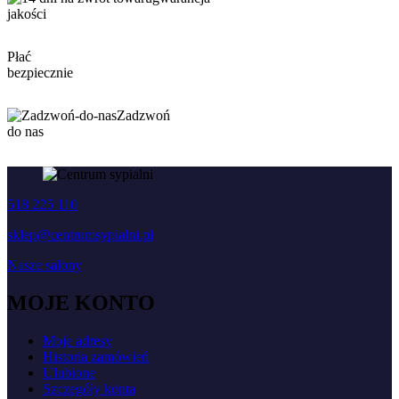
jakości
Płać
bezpiecznie
Zadzwoń
do nas
518 225 110
sklep@centrumsypialni.pl
Nasze salony
MOJE KONTO
Moje adresy
Historia zamówień
Ulubione
Szczegóły konta