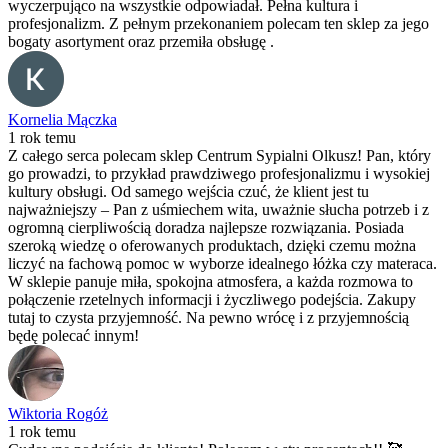
wyczerpująco na wszystkie odpowiadał. Pełna kultura i
profesjonalizm. Z pełnym przekonaniem polecam ten sklep za jego
bogaty asortyment oraz przemiła obsługę .
Kornelia Mączka
1 rok temu
Z całego serca polecam sklep Centrum Sypialni Olkusz! Pan, który
go prowadzi, to przykład prawdziwego profesjonalizmu i wysokiej
kultury obsługi. Od samego wejścia czuć, że klient jest tu
najważniejszy – Pan z uśmiechem wita, uważnie słucha potrzeb i z
ogromną cierpliwością doradza najlepsze rozwiązania. Posiada
szeroką wiedzę o oferowanych produktach, dzięki czemu można
liczyć na fachową pomoc w wyborze idealnego łóżka czy materaca.
W sklepie panuje miła, spokojna atmosfera, a każda rozmowa to
połączenie rzetelnych informacji i życzliwego podejścia. Zakupy
tutaj to czysta przyjemność. Na pewno wrócę i z przyjemnością
będę polecać innym!
Wiktoria Rogóż
1 rok temu