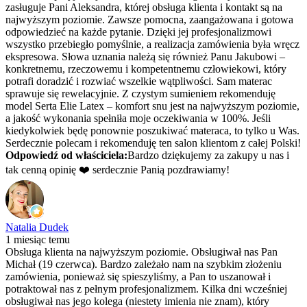
zasługuje Pani Aleksandra, której obsługa klienta i kontakt są na
najwyższym poziomie. Zawsze pomocna, zaangażowana i gotowa
odpowiedzieć na każde pytanie. Dzięki jej profesjonalizmowi
wszystko przebiegło pomyślnie, a realizacja zamówienia była wręcz
ekspresowa. Słowa uznania należą się również Panu Jakubowi –
konkretnemu, rzeczowemu i kompetentnemu człowiekowi, który
potrafi doradzić i rozwiać wszelkie wątpliwości. Sam materac
sprawuje się rewelacyjnie. Z czystym sumieniem rekomenduję
model Serta Elie Latex – komfort snu jest na najwyższym poziomie,
a jakość wykonania spełniła moje oczekiwania w 100%. Jeśli
kiedykolwiek będę ponownie poszukiwać materaca, to tylko u Was.
Serdecznie polecam i rekomenduję ten salon klientom z całej Polski!
Odpowiedź od właściciela:
Bardzo dziękujemy za zakupy u nas i
tak cenną opinię ❤️ serdecznie Panią pozdrawiamy!
Natalia Dudek
1 miesiąc temu
Obsługa klienta na najwyższym poziomie. Obsługiwał nas Pan
Michał (19 czerwca). Bardzo zależało nam na szybkim złożeniu
zamówienia, ponieważ się spieszyliśmy, a Pan to uszanował i
potraktował nas z pełnym profesjonalizmem. Kilka dni wcześniej
obsługiwał nas jego kolega (niestety imienia nie znam), który