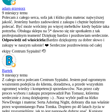
adam grzegorz
9 miesięcy temu
Polecam z całego serca, sofa jak i łóżko plus materac najwyższej
jakość. Jesteśmy bardzo zadowoleni z zakupu i chętnie będziemy
polecać. Być może wrócimy po więcej mebelków kiedy będzie taka
potrzeba. Obsługa sklepu na 5* dawno się nie spotkałem z tak
profesjonalnym teamem! Dziękuję bardzo i pozdrawiam serdecznie.
Odpowiedź od właściciela:
Bardzo dziękujemy za dobre słowo i
zakupy w naszym salonie! ❤️ Serdeczne pozdrowienia od całej
ekipy Centrum Sypialni! 🫡
Bartek
9 miesięcy temu
Z całego serca polecam Centrum Sypialni. Jestem pod ogromnym
wrażeniem podejścia do klienta, doradztwa, a przede wszystkim
ogromnej wiedzy i kompetencji sprzedawców. Nas przez cały
proces wyboru i zakupu przeprowadził Pan Tomasz, któremu
serdecznie z żoną dziękujemy :-) . Nasz wybór padł na łóżko
NewDesign i materac Serta Adoring Night, dobrany dla nas właśnie
przez wspomnianego Pana Tomka. Dopiero po 40 latach życia w
pełni zrozumieliśmy, jak to jest naprawdę dobrze spać. Kupiony