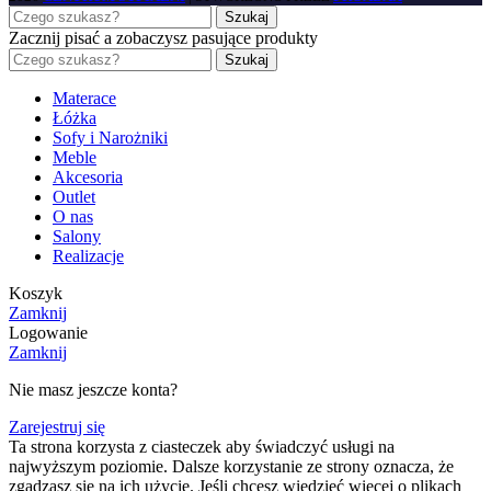
Szukaj
Zacznij pisać a zobaczysz pasujące produkty
Szukaj
Materace
Łóżka
Sofy i Narożniki
Meble
Akcesoria
Outlet
O nas
Salony
Realizacje
Koszyk
Zamknij
Logowanie
Zamknij
Nie masz jeszcze konta?
Zarejestruj się
Ta strona korzysta z ciasteczek aby świadczyć usługi na
najwyższym poziomie. Dalsze korzystanie ze strony oznacza, że
zgadzasz się na ich użycie. Jeśli chcesz wiedzieć więcej o plikach