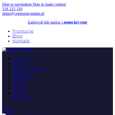
Skip to navigation
Skip to main content
518 225 110
sklep@centrumsypialni.pl
Zadzwoń lub napisz i
negocjuj cenę
Promocje
Blog
Kontakt
Materace
Łóżka
Sofy i Narożniki
Meble
Akcesoria
Outlet
O nas
Salony
Realizacje
0
0
items